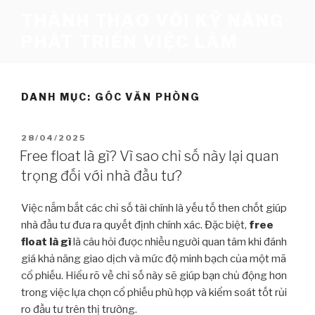
Skip
THÀNH THẠO VỚI KỸ NĂNG
to
PHÁT TRIỂN VIỆC LÀM
content
DANH MỤC:
GÓC VĂN PHÒNG
28/04/2025
Free float là gì? Vì sao chỉ số này lại quan
trọng đối với nhà đầu tư?
Việc nắm bắt các chỉ số tài chính là yếu tố then chốt giúp
nhà đầu tư đưa ra quyết định chính xác. Đặc biệt,
free
float là gì
là câu hỏi được nhiều người quan tâm khi đánh
giá khả năng giao dịch và mức độ minh bạch của một mã
cổ phiếu. Hiểu rõ về chỉ số này sẽ giúp bạn chủ động hơn
trong việc lựa chọn cổ phiếu phù hợp và kiểm soát tốt rủi
ro đầu tư trên thị trường.