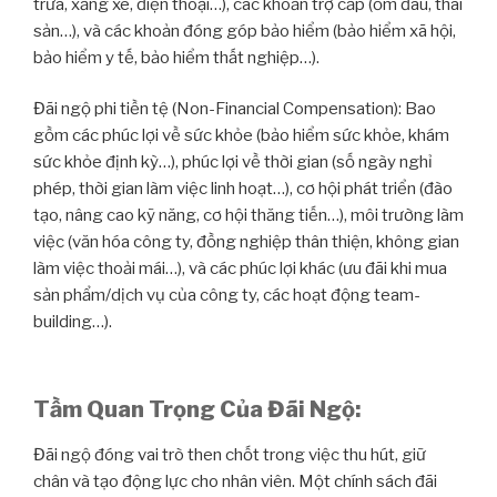
trưa, xăng xe, điện thoại…), các khoản trợ cấp (ốm đau, thai
sản…), và các khoản đóng góp bảo hiểm (bảo hiểm xã hội,
bảo hiểm y tế, bảo hiểm thất nghiệp…).
Đãi ngộ phi tiền tệ (Non-Financial Compensation): Bao
gồm các phúc lợi về sức khỏe (bảo hiểm sức khỏe, khám
sức khỏe định kỳ…), phúc lợi về thời gian (số ngày nghỉ
phép, thời gian làm việc linh hoạt…), cơ hội phát triển (đào
tạo, nâng cao kỹ năng, cơ hội thăng tiến…), môi trường làm
việc (văn hóa công ty, đồng nghiệp thân thiện, không gian
làm việc thoải mái…), và các phúc lợi khác (ưu đãi khi mua
sản phẩm/dịch vụ của công ty, các hoạt động team-
building…).
Tầm Quan Trọng Của Đãi Ngộ:
Đãi ngộ đóng vai trò then chốt trong việc thu hút, giữ
chân và tạo động lực cho nhân viên. Một chính sách đãi