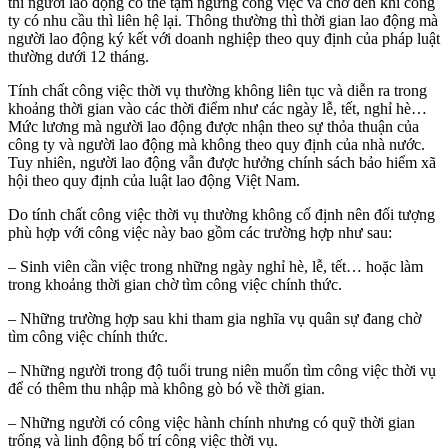
thì người lao động có thể tạm ngưng công việc và chờ đến khi công
ty có nhu cầu thì liên hệ lại. Thông thường thì thời gian lao động mà
người lao động ký kết với doanh nghiệp theo quy định của pháp luật
thường dưới 12 tháng.
Tính chất công việc thời vụ thường không liên tục và diễn ra trong
khoảng thời gian vào các thời điểm như các ngày lễ, tết, nghỉ hè…
Mức lương mà người lao động được nhận theo sự thỏa thuận của
công ty và người lao động mà không theo quy định của nhà nước.
Tuy nhiên, người lao động vẫn được hưởng chính sách bảo hiểm xã
hội theo quy định của luật lao động Việt Nam.
Do tính chất công việc thời vụ thường không cố định nên đối tượng
phù hợp với công việc này bao gồm các trường hợp như sau:
– Sinh viên cần việc trong những ngày nghỉ hè, lễ, tết… hoặc làm
trong khoảng thời gian chờ tìm công việc chính thức.
– Những trường hợp sau khi tham gia nghĩa vụ quân sự đang chờ
tìm công việc chính thức.
– Những người trong độ tuổi trung niên muốn tìm công việc thời vụ
để có thêm thu nhập mà không gò bó về thời gian.
– Những người có công việc hành chính nhưng có quỹ thời gian
trống và linh động bố trí công việc thời vụ.