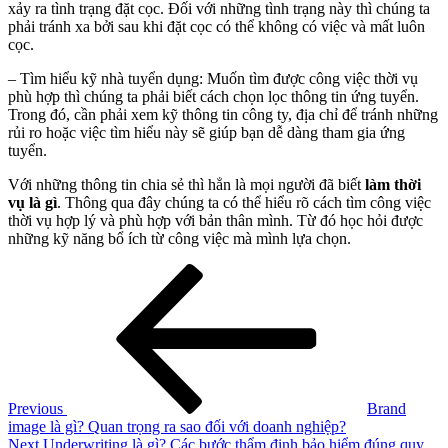
xảy ra tình trạng đặt cọc. Đối với những tình trạng này thì chúng ta
phải tránh xa bởi sau khi đặt cọc có thể không có việc và mất luôn
cọc.
– Tìm hiểu kỹ nhà tuyển dụng: Muốn tìm được công việc thời vụ
phù hợp thì chúng ta phải biết cách chọn lọc thông tin ứng tuyển.
Trong đó, cần phải xem kỹ thông tin công ty, địa chỉ để tránh những
rủi ro hoặc việc tìm hiểu này sẽ giúp bạn dễ dàng tham gia ứng
tuyển.
Với những thông tin chia sẻ thì hẳn là mọi người đã biết
làm thời
vụ là gì
. Thông qua đây chúng ta có thể hiểu rõ cách tìm công việc
thời vụ hợp lý và phù hợp với bản thân mình. Từ đó học hỏi được
những kỹ năng bổ ích từ công việc mà mình lựa chọn.
Điều
Previous
Post
hướng
bài
viết
Previous
Brand
image là gì? Quan trọng ra sao đối với doanh nghiệp?
Next
Next
Underwriting là gì? Các bước thẩm định bảo hiểm đúng quy