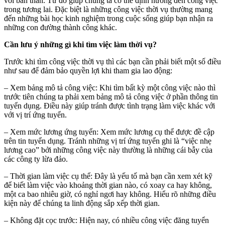
với bản thân. Từ đó giúp chúng ta có thể định hướng đến công việc
trong tương lai. Đặc biệt là những công việc thời vụ thường mang
đến những bài học kinh nghiệm trong cuộc sống giúp bạn nhận ra
những con đường thành công khác.
Cần lưu ý những gì khi tìm việc làm thời vụ?
Trước khi tìm công việc thời vụ thì các bạn cần phải biết một số điều
như sau để đảm bảo quyền lợi khi tham gia lao động:
– Xem bảng mô tả công việc: Khi tìm bất kỳ một công việc nào thì
trước tiên chúng ta phải xem bảng mô tả công việc ở phần thông tin
tuyển dụng. Điều này giúp tránh được tình trạng làm việc khác với
với vị trí ứng tuyển.
– Xem mức lương ứng tuyển: Xem mức lương cụ thể được đề cập
trên tin tuyển dụng. Tránh những vị trí ứng tuyển ghi là “việc nhẹ
lương cao” bởi những công việc này thường là những cái bẫy của
các công ty lừa đảo.
– Thời gian làm việc cụ thể: Đây là yếu tố mà bạn cần xem xét kỹ
để biết làm việc vào khoảng thời gian nào, có xoay ca hay không,
một ca bao nhiêu giờ, có nghỉ ngơi hay không. Hiểu rõ những điều
kiện này để chúng ta linh động sắp xếp thời gian.
– Không đặt cọc trước: Hiện nay, có nhiều công việc đăng tuyển