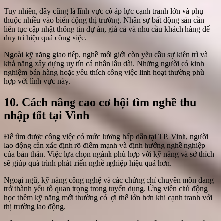
Tuy nhiên, đây cũng là lĩnh vực có áp lực cạnh tranh lớn và phụ
thuộc nhiều vào biến động thị trường. Nhân sự bất động sản cần
liên tục cập nhật thông tin dự án, giá cả và nhu cầu khách hàng để
duy trì hiệu quả công việc.
Ngoài kỹ năng giao tiếp, nghề môi giới còn yêu cầu sự kiên trì và
khả năng xây dựng uy tín cá nhân lâu dài. Những người có kinh
nghiệm bán hàng hoặc yêu thích công việc linh hoạt thường phù
hợp với lĩnh vực này.
10. Cách nâng cao cơ hội tìm nghề thu
nhập tốt tại Vinh
Để tìm được công việc có mức lương hấp dẫn tại TP. Vinh, người
lao động cần xác định rõ điểm mạnh và định hướng nghề nghiệp
của bản thân. Việc lựa chọn ngành phù hợp với kỹ năng và sở thích
sẽ giúp quá trình phát triển nghề nghiệp hiệu quả hơn.
Ngoại ngữ, kỹ năng công nghệ và các chứng chỉ chuyên môn đang
trở thành yếu tố quan trọng trong tuyển dụng. Ứng viên chủ động
học thêm kỹ năng mới thường có lợi thế lớn hơn khi cạnh tranh với
thị trường lao động.