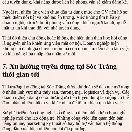
cầu tuyển dụng, khả năng được liên hệ phỏng vấn sẽ giảm đáng kể.
Ngoài ra, nhiều ứng viên chưa đầu tư đúng mức cho CV nên hồ sơ
thiếu điểm nổi bật và khó tạo ấn tượng. Việc không tìm hiểu kỹ
doanh nghiệp trước buổi phỏng vấn cũng khiến người lao động dễ
mất tự tin khi trao đổi với nhà tuyển dụng.
Thái độ thiếu chủ động hoặc không thể hiện tinh thần học hỏi cũng
là nguyên nhân khiến ứng viên mất cơ hội. Doanh nghiệp hiện
không chỉ đánh giá chuyên môn mà còn quan tâm đến cách làm việc
và khả năng hòa nhập của nhân sự mới.
7. Xu hướng tuyển dụng tại Sóc Trăng
thời gian tới
Thị trường lao động tại Sóc Trăng được dự đoán sẽ tiếp tục mở rộng
ở nhiều lĩnh vực như thủy sản, thương mại, logistics và dịch vụ. Các
doanh nghiệp đang có xu hướng ưu tiên tuyển dụng lao động có thể
đảm nhận nhiều nhiệm vụ khác nhau để tối ưu hiệu quả làm việc.
Sự phát triển của công nghệ số cũng tạo thêm nhiều lựa chọn nghề
nghiệp mới cho lao động trẻ. Những công việc liên quan đến bán
hàng online, marketing kỹ thuật số hay hỗ trợ vận hành hệ thống
đang dần xuất hiện nhiều hơn tại địa phương.