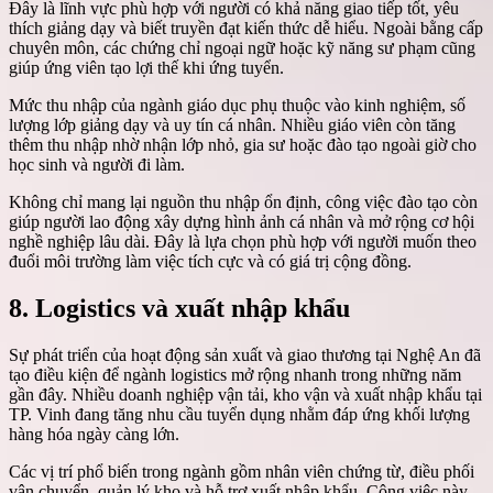
Đây là lĩnh vực phù hợp với người có khả năng giao tiếp tốt, yêu
thích giảng dạy và biết truyền đạt kiến thức dễ hiểu. Ngoài bằng cấp
chuyên môn, các chứng chỉ ngoại ngữ hoặc kỹ năng sư phạm cũng
giúp ứng viên tạo lợi thế khi ứng tuyển.
Mức thu nhập của ngành giáo dục phụ thuộc vào kinh nghiệm, số
lượng lớp giảng dạy và uy tín cá nhân. Nhiều giáo viên còn tăng
thêm thu nhập nhờ nhận lớp nhỏ, gia sư hoặc đào tạo ngoài giờ cho
học sinh và người đi làm.
Không chỉ mang lại nguồn thu nhập ổn định, công việc đào tạo còn
giúp người lao động xây dựng hình ảnh cá nhân và mở rộng cơ hội
nghề nghiệp lâu dài. Đây là lựa chọn phù hợp với người muốn theo
đuổi môi trường làm việc tích cực và có giá trị cộng đồng.
8. Logistics và xuất nhập khẩu
Sự phát triển của hoạt động sản xuất và giao thương tại Nghệ An đã
tạo điều kiện để ngành logistics mở rộng nhanh trong những năm
gần đây. Nhiều doanh nghiệp vận tải, kho vận và xuất nhập khẩu tại
TP. Vinh đang tăng nhu cầu tuyển dụng nhằm đáp ứng khối lượng
hàng hóa ngày càng lớn.
Các vị trí phổ biến trong ngành gồm nhân viên chứng từ, điều phối
vận chuyển, quản lý kho và hỗ trợ xuất nhập khẩu. Công việc này