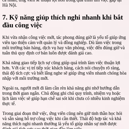
Hà Nội.
7. Kỹ năng giúp thích nghi nhanh khi bắt
đầu công việc
Khi vừa nhận công việc mới, tác phong đúng giờ là yếu tố giúp ứng
viên tạo thiện cảm với quản lý và đồng nghiệp. Dù làm việc trong
môi trường bán hàng, dịch vụ hay văn phòng, việc đến đúng giờ và
tuân thủ quy định cơ bản luôn được đánh giá cao.
Khả năng giao tiếp lịch sự cũng giúp quá trình làm việc thuận lợi
hơn. Với các vị trí tiếp xúc khách hàng, cách nói chuyện rõ ràng,
thái độ tích cực và biết lắng nghe sẽ giúp ứng viên nhanh chóng hòa
nhập với môi trường mới.
Ngoài ra, người mới đi làm cần rèn khả năng ghi nhớ hướng dẫn
trong thời gian ngắn. Chủ động ghi chú quy trình, nhiệm vụ hoặc
lịch làm việc sẽ giúp hạn chế sai sót khi chưa có nhiều kinh nghiệm
thực tế.
Trong giai đoạn thử việc, ứng viên cũng nên giữ tinh thần học hỏi
và sẵn sàng hỗ trợ công việc khi cần thiết. Thái độ hợp tác và khả
năng thích nghi nhanh thường là yếu tố giúp nhân sự mới được
đánh giá tích cực sau thời gian đầu làm việc.