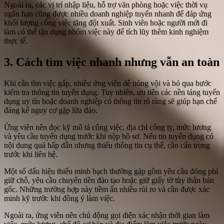
Ngoài ra, các vị trí nhập liệu, hỗ trợ văn phòng hoặc việc thời vụ
ngắn hạn cũng được nhiều doanh nghiệp tuyển nhanh để đáp ứng
khối lượng công việc tăng đột xuất. Sinh viên hoặc người mới đi
làm có thể tận dụng nhóm việc này để tích lũy thêm kinh nghiệm
thực tế.
3. Cách tìm việc nhanh nhưng vẫn an toàn
Khi cần tìm việc gấp, nhiều ứng viên dễ nóng vội và bỏ qua bước
kiểm tra thông tin tuyển dụng. Tuy nhiên, ưu tiên các nền tảng tuyển
dụng uy tín hoặc doanh nghiệp có thông tin rõ ràng sẽ giúp hạn chế
đáng kể nguy cơ gặp lừa đảo.
Ứng viên nên đọc kỹ mô tả công việc, địa chỉ công ty, mức lương
và yêu cầu tuyển dụng trước khi nộp hồ sơ. Nếu tin tuyển dụng có
nội dung quá hấp dẫn nhưng thiếu thông tin cụ thể, cần cẩn trọng
trước khi liên hệ.
Một số dấu hiệu thiếu minh bạch thường gặp gồm yêu cầu đóng phí
giữ chỗ, yêu cầu chuyển tiền đào tạo hoặc giữ giấy tờ tùy thân bản
gốc. Những trường hợp này tiềm ẩn nhiều rủi ro và cần được xác
minh kỹ trước khi đồng ý làm việc.
Ngoài ra, ứng viên nên chủ động gọi điện xác nhận thời gian làm