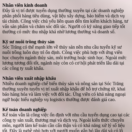
Nhân viên kinh doanh
Đây là vị trí được tuyển dụng thường xuyên tại các doanh nghiệp
phân phối hàng tiêu dùng, vật liệu xây dựng, bảo hiểm và dịch vụ
tài chính. Công việc chủ yếu liên quan đến tìm kiếm khách hàng, tư
vấn sản phẩm và chăm sóc đối tác. Người có kỹ năng giao tiếp tốt
thường có mức thu nhập khá nhờ lương thưởng và doanh số.
Kỹ sư nuôi trồng thủy sản
Sóc Trăng có thế mạnh lớn về thủy sản nên nhu cầu tuyển kỹ sư
nuôi trồng luôn duy trì ổn định. Công việc phù hợp với ứng viên
học chuyên ngành thủy sản, môi trường hoặc sinh học. Ngoài mức
lương tương đối tốt, ngành này còn có cơ hội phát triển lâu dài tại
các công ty xuất khẩu.
Nhân viên xuất nhập khẩu
Nhiều doanh nghiệp chế biến thủy sản và nông sản tại Sóc Trăng
thường xuyên tuyển vị trí xuất nhập khẩu để hỗ trợ chứng từ, khai
báo hàng hóa và làm việc với đối tác. Ứng viên có khả năng ngoại
ngữ hoặc hiểu nghiệp vụ logistics thường được đánh giá cao.
Kế toán doanh nghiệp
Kế toán vẫn là công việc ổn định với nhu cầu tuyển dụng cao tại các
công ty sản xuất, thương mại và dịch vụ. Ngoài kiến thức chuyên
môn, người làm kế toán cần cẩn thận và có khả năng xử lý số liệu
tốt. Đây là nghề phù hợp với người muốn gắn bó lâu dài và có lộ