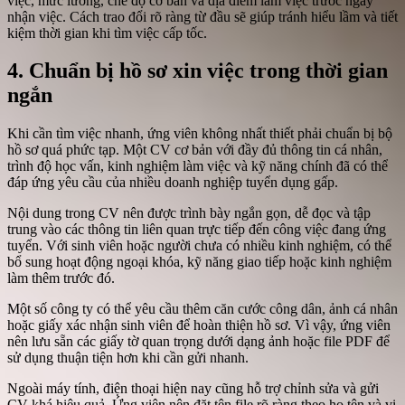
việc, mức lương, chế độ cơ bản và địa điểm làm việc trước ngày
nhận việc. Cách trao đổi rõ ràng từ đầu sẽ giúp tránh hiểu lầm và tiết
kiệm thời gian khi tìm việc cấp tốc.
4. Chuẩn bị hồ sơ xin việc trong thời gian
ngắn
Khi cần tìm việc nhanh, ứng viên không nhất thiết phải chuẩn bị bộ
hồ sơ quá phức tạp. Một CV cơ bản với đầy đủ thông tin cá nhân,
trình độ học vấn, kinh nghiệm làm việc và kỹ năng chính đã có thể
đáp ứng yêu cầu của nhiều doanh nghiệp tuyển dụng gấp.
Nội dung trong CV nên được trình bày ngắn gọn, dễ đọc và tập
trung vào các thông tin liên quan trực tiếp đến công việc đang ứng
tuyển. Với sinh viên hoặc người chưa có nhiều kinh nghiệm, có thể
bổ sung hoạt động ngoại khóa, kỹ năng giao tiếp hoặc kinh nghiệm
làm thêm trước đó.
Một số công ty có thể yêu cầu thêm căn cước công dân, ảnh cá nhân
hoặc giấy xác nhận sinh viên để hoàn thiện hồ sơ. Vì vậy, ứng viên
nên lưu sẵn các giấy tờ quan trọng dưới dạng ảnh hoặc file PDF để
sử dụng thuận tiện hơn khi cần gửi nhanh.
Ngoài máy tính, điện thoại hiện nay cũng hỗ trợ chỉnh sửa và gửi
CV khá hiệu quả. Ứng viên nên đặt tên file rõ ràng theo họ tên và vị