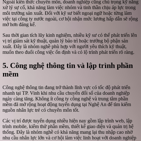
Ngoài kiến thức chuyên môn, doanh nghiệp cũng chú trọng kỹ năng
xử lý sự cố, khả năng làm việc nhóm và tinh thần chịu áp lực trong
môi trường sản xuất. Đối với kỹ sư biết ngoại ngữ hoặc từng làm
việc tại công ty nước ngoài, cơ hội nhận mức lương hấp dẫn sẽ rộng
mở hơn đáng kể.
Sau thời gian tích lũy kinh nghiệm, nhiều kỹ sư có thể phát triển lên
vị trí giám sát kỹ thuật, quản lý bảo trì hoặc trưởng bộ phận sản
xuất. Đây là nhóm nghề phù hợp với người yêu thích kỹ thuật,
muốn theo đuổi công việc ổn định và có lộ trình phát triển rõ ràng.
5. Công nghệ thông tin và lập trình phần
mềm
Công nghệ thông tin đang trở thành lĩnh vực có tốc độ phát triển
nhanh tại TP. Vinh khi nhu cầu chuyển đổi số của doanh nghiệp
ngày càng tăng. Không ít công ty công nghệ và trung tâm phần
mềm đã mở rộng hoạt động tuyển dụng tại Nghệ An để tìm kiếm
nguồn nhân lực trẻ có chuyên môn tốt.
Các vị trí được tuyển dụng nhiều hiện nay gồm lập trình web, lập
trình mobile, kiểm thử phần mềm, thiết kế giao diện và quản trị hệ
thống. Đây là nhóm nghề có khả năng mang lại thu nhập cao nhờ
nhu cầu nhân lực lớn và cơ hội làm việc linh hoạt với doanh nghiệp