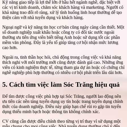
Kỹ năng giao tiếp là lợi thế lớn ở hầu hết ngành nghề, đặc biệt với
các vị trí kinh doanh, chăm sóc khách hàng và marketing. Người có
khả năng trao đổi rõ ràng, xử lý tình huống linh hoạt thường dễ tạo
thiện cảm với nhà tuyển dụng và khách hàng.
Ngoại ngữ và kỹ năng tin học cơ bản cũng ngày càng cần thiết. Một
số doanh nghiệp xuất khẩu hoặc công ty có đối tác nước ngoài
thường ưu tiên ứng viên biết tiếng Anh hoặc sử dụng tốt các phần
mềm văn phòng. Đây là yếu tố giúp tăng cơ hội nhận mức lương
cao hơn.
Ngoài ra, tinh thần học hỏi, chủ động trong công việc và khả năng
thích nghi với môi trường mới cũng được đánh giá cao. Những ứng
viên có kinh nghiệm thực tế, từng tham gia dự án hoặc có chứng chỉ
nghề nghiệp phù hợp thường có nhiều cơ hội phát triển lâu dài hơn.
5. Cách tìm việc làm Sóc Trăng hiệu quả
Để tìm được công việc phù hợp tại Sóc Trăng, người lao động nên
ưu tiên các nền tảng tuyển dụng uy tín hoặc trang tuyển dụng chính
thức của doanh nghiệp. Điều này giúp hạn chế rủi ro gặp tin tuyển
dụng thiếu minh bạch hoặc thông tin không chính xác.
CV cũng cần được điều chỉnh theo từng vị trí thay vì sử dụng một
mẫu chung cho mọi công việc. Nhà tuyển dụng thường chú ý đến