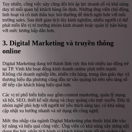
Tuy nhiên, công việc này cũng đòi hỏi áp lực doanh số và khả năng
duy trì mối quan hệ khách hàng ổn định. Những ứng viên chủ động,
linh hoạt và có tinh thần học hỏi thường dễ thích nghi hơn với môi
trường sales. Sau thời gian tích lũy kinh nghiệm, nhiều người có thể
phát triển lên vị trí trưởng nhóm kinh doanh hoặc quản lý bán hàng
với mức lương hấp dẫn hơn.
3. Digital Marketing và truyền thông
online
Digital Marketing đang trở thành lĩnh vực thu hút nhiều lao động trẻ
tại TP. Vinh khi hoạt động kinh doanh online phát triển mạnh.
Không chỉ doanh nghiệp lớn, nhiều cửa hàng, trung tâm giáo dục và
thương hiệu địa phương cũng đầu tư vào quảng bá trên nền tảng số
để tiếp cận khách hàng hiệu quả hơn.
Các vị trí phổ biến hiện nay gồm content marketing, quản lý mạng
xã hội, SEO, thiết kế nội dung và chạy quảng cáo trực tuyến. Đây là
nhóm nghề phù hợp với người trẻ yêu thích sáng tạo, có khả năng
cập nhật xu hướng nhanh và sử dụng tốt công nghệ.
Mức thu nhập của ngành Digital Marketing phụ thuộc khá lớn vào
kỹ năng và hiệu quả công việc. Ứng viên có khả năng xây dựng nội
dung thu hút, phân tích hành vi khách hàng hoặc tối ưu quảng cáo