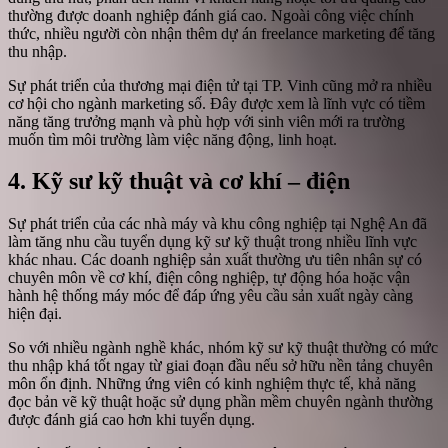
thường được doanh nghiệp đánh giá cao. Ngoài công việc chính
thức, nhiều người còn nhận thêm dự án freelance marketing để tăng
thu nhập.
Sự phát triển của thương mại điện tử tại TP. Vinh cũng mở ra nhiều
cơ hội cho ngành marketing số. Đây được xem là lĩnh vực có tiềm
năng tăng trưởng mạnh và phù hợp với sinh viên mới ra trường
muốn tìm môi trường làm việc năng động, linh hoạt.
4. Kỹ sư kỹ thuật và cơ khí – điện
Sự phát triển của các nhà máy và khu công nghiệp tại Nghệ An đã
làm tăng nhu cầu tuyển dụng kỹ sư kỹ thuật trong nhiều lĩnh vực
khác nhau. Các doanh nghiệp sản xuất thường ưu tiên nhân sự có
chuyên môn về cơ khí, điện công nghiệp, tự động hóa hoặc vận
hành hệ thống máy móc để đáp ứng yêu cầu sản xuất ngày càng
hiện đại.
So với nhiều ngành nghề khác, nhóm kỹ sư kỹ thuật thường có mức
thu nhập khá tốt ngay từ giai đoạn đầu nếu sở hữu nền tảng chuyên
môn ổn định. Những ứng viên có kinh nghiệm thực tế, khả năng
đọc bản vẽ kỹ thuật hoặc sử dụng phần mềm chuyên ngành thường
được đánh giá cao hơn khi tuyển dụng.