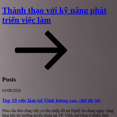
Skip
Thành thạo với kỹ năng phát
to
content
triển việc làm
Kéo
xuống
nội
dung
Posts
03/08/2026
Top 10 việc làm tại Vinh lương cao, chế độ tốt
Nhu cầu tìm công việc có thu nhập tốt tại Nghệ An đang ngày càng
tăng khi thị trường tuyển dụng tại TP. Vinh mở rộng ở nhiều lĩnh