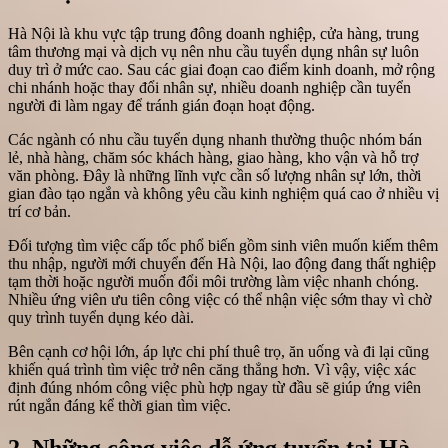
Hà Nội là khu vực tập trung đông doanh nghiệp, cửa hàng, trung
tâm thương mại và dịch vụ nên nhu cầu tuyển dụng nhân sự luôn
duy trì ở mức cao. Sau các giai đoạn cao điểm kinh doanh, mở rộng
chi nhánh hoặc thay đổi nhân sự, nhiều doanh nghiệp cần tuyển
người đi làm ngay để tránh gián đoạn hoạt động.
Các ngành có nhu cầu tuyển dụng nhanh thường thuộc nhóm bán
lẻ, nhà hàng, chăm sóc khách hàng, giao hàng, kho vận và hỗ trợ
văn phòng. Đây là những lĩnh vực cần số lượng nhân sự lớn, thời
gian đào tạo ngắn và không yêu cầu kinh nghiệm quá cao ở nhiều vị
trí cơ bản.
Đối tượng tìm việc cấp tốc phổ biến gồm sinh viên muốn kiếm thêm
thu nhập, người mới chuyển đến Hà Nội, lao động đang thất nghiệp
tạm thời hoặc người muốn đổi môi trường làm việc nhanh chóng.
Nhiều ứng viên ưu tiên công việc có thể nhận việc sớm thay vì chờ
quy trình tuyển dụng kéo dài.
Bên cạnh cơ hội lớn, áp lực chi phí thuê trọ, ăn uống và đi lại cũng
khiến quá trình tìm việc trở nên căng thẳng hơn. Vì vậy, việc xác
định đúng nhóm công việc phù hợp ngay từ đầu sẽ giúp ứng viên
rút ngắn đáng kể thời gian tìm việc.
2. Những công việc dễ ứng tuyển tại Hà