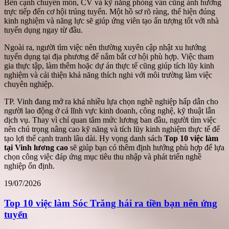
Bên cạnh chuyên môn, CV và kỹ năng phỏng vấn cũng ảnh hưởng
trực tiếp đến cơ hội trúng tuyển. Một hồ sơ rõ ràng, thể hiện đúng
kinh nghiệm và năng lực sẽ giúp ứng viên tạo ấn tượng tốt với nhà
tuyển dụng ngay từ đầu.
Ngoài ra, người tìm việc nên thường xuyên cập nhật xu hướng
tuyển dụng tại địa phương để nắm bắt cơ hội phù hợp. Việc tham
gia thực tập, làm thêm hoặc dự án thực tế cũng giúp tích lũy kinh
nghiệm và cải thiện khả năng thích nghi với môi trường làm việc
chuyên nghiệp.
TP. Vinh đang mở ra khá nhiều lựa chọn nghề nghiệp hấp dẫn cho
người lao động ở cả lĩnh vực kinh doanh, công nghệ, kỹ thuật lẫn
dịch vụ. Thay vì chỉ quan tâm mức lương ban đầu, người tìm việc
nên chú trọng nâng cao kỹ năng và tích lũy kinh nghiệm thực tế để
tạo lợi thế cạnh tranh lâu dài. Hy vọng danh sách
Top 10 việc làm
tại Vinh lương cao
sẽ giúp bạn có thêm định hướng phù hợp để lựa
chọn công việc đáp ứng mục tiêu thu nhập và phát triển nghề
nghiệp ổn định.
19/07/2026
Top 10 việc làm Sóc Trăng hái ra tiền bạn nên ứng
tuyển