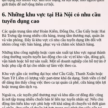
giới thiệu để mở rộng thêm cơ hội.
6. Những khu vực tại Hà Nội có nhu cầu
tuyển dụng cao
Các quận trung tâm như Hoàn Kiếm, Đống Đa, Cầu Giấy hoặc Hai
Bà Trưng tập trung nhiều cửa hàng, trung tâm thương mại, quán ăn
và văn phòng. Đây là khu vực có nhu cầu tuyển dụng lớn đối với
nhóm công việc bán hàng, phục vụ và chăm sóc khách hàng.
Những khu công nghiệp hoặc cụm sản xuất tại khu vực ngoại thành
cũng thường xuyên tuyển lao động cho các vị trí kho vận, đóng gói,
vận hành hoặc hỗ trợ sản xuất. Một số doanh nghiệp còn hỗ trợ ăn ở
hoặc phụ cấp đi lại cho nhân sự làm việc theo ca.
Khu vực gần các trường đại học như Cầu Giấy, Thanh Xuân hoặc
Nam Từ Liêm có lượng việc part-time khá đa dạng. Sinh viên có thể
dễ dàng tìm thấy công việc theo ca tại quán cà phê, cửa hàng tiện lợi
hoặc trung tâm dịch vụ.
Ngoài ra, các tuyến phố thương mại và khu dân cư đông đúc cũng
là nơi tập trung nhiều chuỗi bán lẻ liên tục tuyển nhân sự. Nếu chủ
động tìm hiểu khu vực phù hợp với khả năng di chuyển và thời gian
cá nhân, ứng viên sẽ thuận lợi hơn trong quá trình tìm việc gấp tại