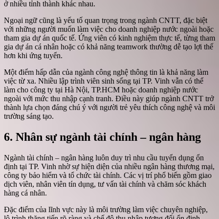
ở nhiều tỉnh thành khác nhau.
Ngoại ngữ cũng là yếu tố quan trọng trong ngành CNTT, đặc biệt
với những người muốn làm việc cho doanh nghiệp nước ngoài hoặc
tham gia dự án quốc tế. Ứng viên có kinh nghiệm thực tế, từng tham
gia dự án cá nhân hoặc có khả năng teamwork thường dễ tạo lợi thế
hơn khi ứng tuyển.
Một điểm hấp dẫn của ngành công nghệ thông tin là khả năng làm
việc từ xa. Nhiều lập trình viên sinh sống tại TP. Vinh vẫn có thể
làm cho công ty tại Hà Nội, TP.HCM hoặc doanh nghiệp nước
ngoài với mức thu nhập cạnh tranh. Điều này giúp ngành CNTT trở
thành lựa chọn đáng chú ý với người trẻ yêu thích công nghệ và môi
trường sáng tạo.
6. Nhân sự ngành tài chính – ngân hàng
Ngành tài chính – ngân hàng luôn duy trì nhu cầu tuyển dụng ổn
định tại TP. Vinh nhờ sự hiện diện của nhiều ngân hàng thương mại,
công ty bảo hiểm và tổ chức tài chính. Các vị trí phổ biến gồm giao
dịch viên, nhân viên tín dụng, tư vấn tài chính và chăm sóc khách
hàng cá nhân.
Đặc điểm của lĩnh vực này là môi trường làm việc chuyên nghiệp,
lộ trình thăng tiến rõ ràng và chế độ thu nhập tương đối ổn định.