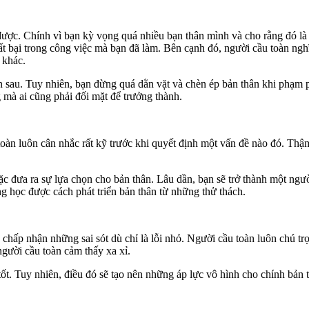
ợc. Chính vì bạn kỳ vọng quá nhiều bạn thân mình và cho rằng đó là nh
hất bại trong công việc mà bạn đã làm. Bên cạnh đó, người cầu toàn ng
i khác.
n sau. Tuy nhiên, bạn đừng quá dằn vặt và chèn ép bản thân khi phạm p
g mà ai cũng phải đối mặt để trưởng thành.
 toàn luôn cân nhắc rất kỹ trước khi quyết định một vấn đề nào đó. Thậm
oặc đưa ra sự lựa chọn cho bản thân. Lâu dần, bạn sẽ trở thành một 
g học được cách phát triển bản thân từ những thử thách.
ấp nhận những sai sót dù chỉ là lỗi nhỏ. Người cầu toàn luôn chú trọn
 người cầu toàn cảm thấy xa xỉ.
 tốt. Tuy nhiên, điều đó sẽ tạo nên những áp lực vô hình cho chính bả