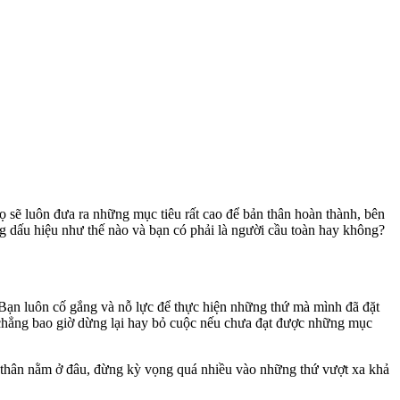
 sẽ luôn đưa ra những mục tiêu rất cao để bản thân hoàn thành, bên
ng dấu hiệu như thế nào và bạn có phải là người cầu toàn hay không?
 Bạn luôn cố gắng và nỗ lực để thực hiện những thứ mà mình đã đặt
 chẳng bao giờ dừng lại hay bỏ cuộc nếu chưa đạt được những mục
ản thân nằm ở đâu, đừng kỳ vọng quá nhiều vào những thứ vượt xa khả