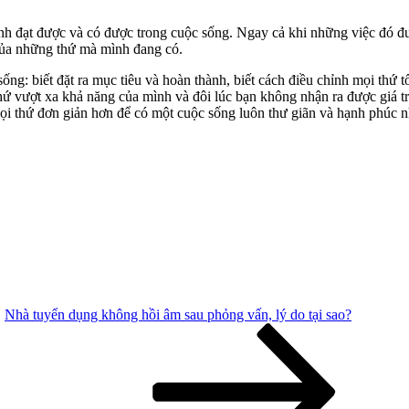
h đạt được và có được trong cuộc sống. Ngay cả khi những việc đó đ
 của những thứ mà mình đang có.
ống: biết đặt ra mục tiêu và hoàn thành, biết cách điều chỉnh mọi thứ
hứ vượt xa khả năng của mình và đôi lúc bạn không nhận ra được giá tr
i thứ đơn giản hơn để có một cuộc sống luôn thư giãn và hạnh phúc nh
Nhà tuyển dụng không hồi âm sau phỏng vấn, lý do tại sao?