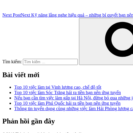
Next Post
Next
Kỹ năng lắng nghe hiệu quả – những bí quyết bạn nê
Tìm kiếm:
Bài viết mới
Top 10 việc làm tại Vinh lương cao, chế độ tốt
Top 10 việc làm Sóc Trăng hái ra tiền bạn nên ứng tuyển
Nếu bạn cần tìm việc làm gấp tại Hà Nội, đừng bỏ qua những 
Top 10 việc làm Phú Quốc hái ra tiền bạn nên ứng tuyển
Thông tin tuyển dụng cùng những việc làm Hải Phòng lương c
Phản hồi gần đây