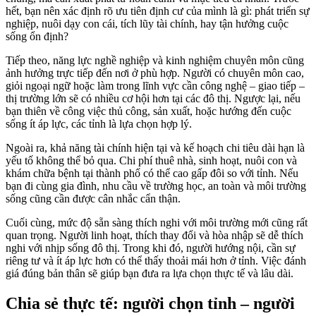
hết, bạn nên xác định rõ ưu tiên định cư của mình là gì: phát triển sự
nghiệp, nuôi dạy con cái, tích lũy tài chính, hay tận hưởng cuộc
sống ổn định?
Tiếp theo, năng lực nghề nghiệp và kinh nghiệm chuyên môn cũng
ảnh hưởng trực tiếp đến nơi ở phù hợp. Người có chuyên môn cao,
giỏi ngoại ngữ hoặc làm trong lĩnh vực cần công nghệ – giao tiếp –
thị trường lớn sẽ có nhiều cơ hội hơn tại các đô thị. Ngược lại, nếu
bạn thiên về công việc thủ công, sản xuất, hoặc hướng đến cuộc
sống ít áp lực, các tỉnh là lựa chọn hợp lý.
Ngoài ra, khả năng tài chính hiện tại và kế hoạch chi tiêu dài hạn là
yếu tố không thể bỏ qua. Chi phí thuê nhà, sinh hoạt, nuôi con và
khám chữa bệnh tại thành phố có thể cao gấp đôi so với tỉnh. Nếu
bạn đi cùng gia đình, nhu cầu về trường học, an toàn và môi trường
sống cũng cần được cân nhắc cẩn thận.
Cuối cùng, mức độ sẵn sàng thích nghi với môi trường mới cũng rất
quan trọng. Người linh hoạt, thích thay đổi và hòa nhập sẽ dễ thích
nghi với nhịp sống đô thị. Trong khi đó, người hướng nội, cần sự
riêng tư và ít áp lực hơn có thể thấy thoải mái hơn ở tỉnh. Việc đánh
giá đúng bản thân sẽ giúp bạn đưa ra lựa chọn thực tế và lâu dài.
Chia sẻ thực tế: người chọn tỉnh – người