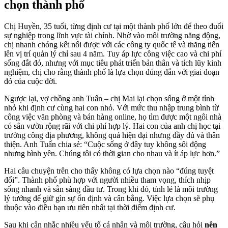
chọn thành phố
Chị Huyền, 35 tuổi, từng định cư tại một thành phố lớn để theo đuổi
sự nghiệp trong lĩnh vực tài chính. Nhờ vào môi trường năng động,
chị nhanh chóng kết nối được với các công ty quốc tế và thăng tiến
lên vị trí quản lý chỉ sau 4 năm. Tuy áp lực công việc cao và chi phí
sống đắt đỏ, nhưng với mục tiêu phát triển bản thân và tích lũy kinh
nghiệm, chị cho rằng thành phố là lựa chọn đúng đắn với giai đoạn
đó của cuộc đời.
Ngược lại, vợ chồng anh Tuấn – chị Mai lại chọn sống ở một tỉnh
nhỏ khi định cư cùng hai con nhỏ. Với mức thu nhập trung bình từ
công việc văn phòng và bán hàng online, họ tìm được một ngôi nhà
có sân vườn rộng rãi với chi phí hợp lý. Hai con của anh chị học tại
trường công địa phương, không quá hiện đại nhưng đầy đủ và thân
thiện. Anh Tuấn chia sẻ: “Cuộc sống ở đây tuy không sôi động
nhưng bình yên. Chúng tôi có thời gian cho nhau và ít áp lực hơn.”
Hai câu chuyện trên cho thấy không có lựa chọn nào “đúng tuyệt
đối”. Thành phố phù hợp với người nhiều tham vọng, thích nhịp
sống nhanh và sẵn sàng đầu tư. Trong khi đó, tỉnh lẻ là môi trường
lý tưởng để giữ gìn sự ổn định và cân bằng. Việc lựa chọn sẽ phụ
thuộc vào điều bạn ưu tiên nhất tại thời điểm định cư.
Sau khi cân nhắc nhiều yếu tố cá nhân và môi trường, câu hỏi
nên