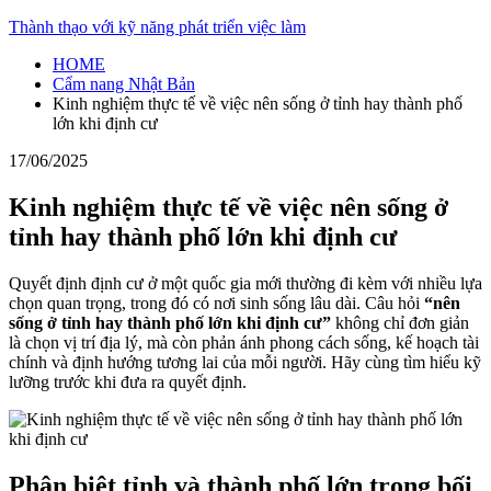
Skip
Thành thạo với kỹ năng phát triển việc làm
to
HOME
content
Cẩm nang Nhật Bản
Kinh nghiệm thực tế về việc nên sống ở tỉnh hay thành phố
lớn khi định cư
17/06/2025
Kinh nghiệm thực tế về việc nên sống ở
tỉnh hay thành phố lớn khi định cư
Quyết định định cư ở một quốc gia mới thường đi kèm với nhiều lựa
chọn quan trọng, trong đó có nơi sinh sống lâu dài. Câu hỏi
“nên
sống ở tỉnh hay thành phố lớn khi định cư”
không chỉ đơn giản
là chọn vị trí địa lý, mà còn phản ánh phong cách sống, kế hoạch tài
chính và định hướng tương lai của mỗi người. Hãy cùng tìm hiểu kỹ
lưỡng trước khi đưa ra quyết định.
Phân biệt tỉnh và thành phố lớn trong bối