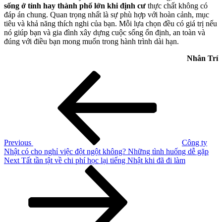
sống ở tỉnh hay thành phố lớn khi định cư
thực chất không có
đáp án chung. Quan trọng nhất là sự phù hợp với hoàn cảnh, mục
tiêu và khả năng thích nghi của bạn. Mỗi lựa chọn đều có giá trị nếu
nó giúp bạn và gia đình xây dựng cuộc sống ổn định, an toàn và
đúng với điều bạn mong muốn trong hành trình dài hạn.
Nhân Trí
Điều
Previous
Post
hướng
bài
viết
Previous
Công ty
Nhật có cho nghỉ việc đột ngột không? Những tình huống dễ gặp
Next
Next
Tất tần tật về chi phí học lại tiếng Nhật khi đã đi làm
Post