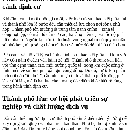
cảnh định cư
Khi định cư tại một quốc gia mới, việc hiểu rõ sự khác biệt giữa tỉnh
và thành phố lớn là bước đầu cần thiết để lựa chọn nơi sống phù
hợp. Thành phố lớn thường là trung tâm hành chính – kinh tế –
công nghiệp, có mật độ dân cư cao, hạ tầng hiện đại và tốc độ phát
triển nhanh. Ngược lại, các tỉnh (hoặc vùng ngoại ô) có quy mô dân
số nhỏ hơn, nhịp sống chậm rãi hơn và mức độ đô thị hóa thấp hơn.
Bên cạnh yếu tố vật lý và hành chính, sự khác biệt giữa hai khu vực
này còn nằm ở cách vận hành xã hội. Thành phố thường gắn liền
với tính cạnh tranh cao, môi trường quốc tế, trong khi cuộc sống ở
tỉnh thiên về sự ổn định, gần gũi cộng đồng. Do đó, trước khi phân
tích nơi nào “tốt hơn”, cần nhìn nhận tỉnh và thành phố không phải
là sự đối lập, mà là hai lựa chọn mang đặc điểm khác biệt rõ ràng
trong hành trình định cư.
Thành phố lớn: cơ hội phát triển sự
nghiệp và chất lượng dịch vụ
Đối với nhiều người định cư, thành phố lớn là điểm đến lý tưởng để
xây dựng sự nghiệp và phát triển bản thân. Nhờ hệ thống kinh tế sôi
động, nơi đây tập trung hàng loạt doanh nghiệp, tập đoàn lớn, khu