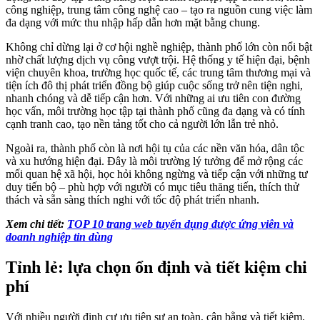
công nghiệp, trung tâm công nghệ cao – tạo ra nguồn cung việc làm
đa dạng với mức thu nhập hấp dẫn hơn mặt bằng chung.
Không chỉ dừng lại ở cơ hội nghề nghiệp, thành phố lớn còn nổi bật
nhờ chất lượng dịch vụ công vượt trội. Hệ thống y tế hiện đại, bệnh
viện chuyên khoa, trường học quốc tế, các trung tâm thương mại và
tiện ích đô thị phát triển đồng bộ giúp cuộc sống trở nên tiện nghi,
nhanh chóng và dễ tiếp cận hơn. Với những ai ưu tiên con đường
học vấn, môi trường học tập tại thành phố cũng đa dạng và có tính
cạnh tranh cao, tạo nền tảng tốt cho cả người lớn lẫn trẻ nhỏ.
Ngoài ra, thành phố còn là nơi hội tụ của các nền văn hóa, dân tộc
và xu hướng hiện đại. Đây là môi trường lý tưởng để mở rộng các
mối quan hệ xã hội, học hỏi không ngừng và tiếp cận với những tư
duy tiến bộ – phù hợp với người có mục tiêu thăng tiến, thích thử
thách và sẵn sàng thích nghi với tốc độ phát triển nhanh.
Xem chi tiết:
TOP 10 trang web tuyển dụng được ứng viên và
doanh nghiệp tin dùng
Tỉnh lẻ: lựa chọn ổn định và tiết kiệm chi
phí
Với nhiều người định cư ưu tiên sự an toàn, cân bằng và tiết kiệm,