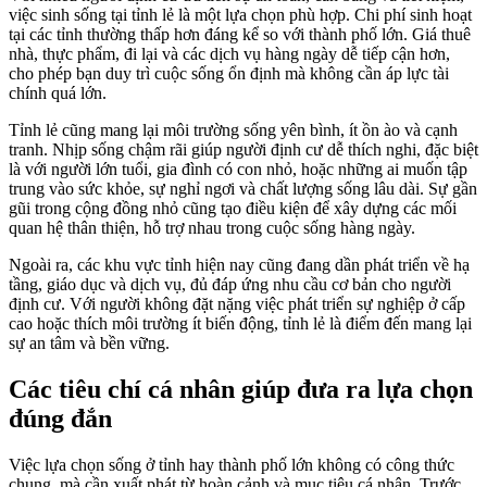
việc sinh sống tại tỉnh lẻ là một lựa chọn phù hợp. Chi phí sinh hoạt
tại các tỉnh thường thấp hơn đáng kể so với thành phố lớn. Giá thuê
nhà, thực phẩm, đi lại và các dịch vụ hàng ngày dễ tiếp cận hơn,
cho phép bạn duy trì cuộc sống ổn định mà không cần áp lực tài
chính quá lớn.
Tỉnh lẻ cũng mang lại môi trường sống yên bình, ít ồn ào và cạnh
tranh. Nhịp sống chậm rãi giúp người định cư dễ thích nghi, đặc biệt
là với người lớn tuổi, gia đình có con nhỏ, hoặc những ai muốn tập
trung vào sức khỏe, sự nghỉ ngơi và chất lượng sống lâu dài. Sự gần
gũi trong cộng đồng nhỏ cũng tạo điều kiện để xây dựng các mối
quan hệ thân thiện, hỗ trợ nhau trong cuộc sống hàng ngày.
Ngoài ra, các khu vực tỉnh hiện nay cũng đang dần phát triển về hạ
tầng, giáo dục và dịch vụ, đủ đáp ứng nhu cầu cơ bản cho người
định cư. Với người không đặt nặng việc phát triển sự nghiệp ở cấp
cao hoặc thích môi trường ít biến động, tỉnh lẻ là điểm đến mang lại
sự an tâm và bền vững.
Các tiêu chí cá nhân giúp đưa ra lựa chọn
đúng đắn
Việc lựa chọn sống ở tỉnh hay thành phố lớn không có công thức
chung, mà cần xuất phát từ hoàn cảnh và mục tiêu cá nhân. Trước