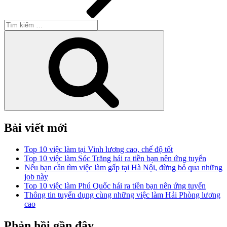
Tìm
kiếm:
Tìm
kiếm
Bài viết mới
Top 10 việc làm tại Vinh lương cao, chế độ tốt
Top 10 việc làm Sóc Trăng hái ra tiền bạn nên ứng tuyển
Nếu bạn cần tìm việc làm gấp tại Hà Nội, đừng bỏ qua những
job này
Top 10 việc làm Phú Quốc hái ra tiền bạn nên ứng tuyển
Thông tin tuyển dụng cùng những việc làm Hải Phòng lương
cao
Phản hồi gần đây