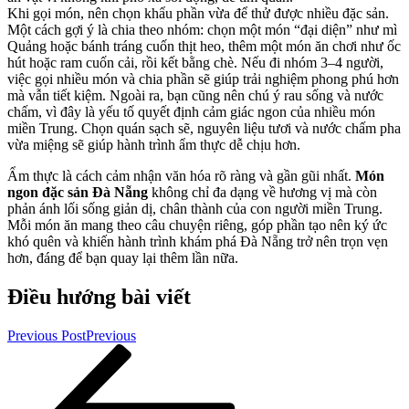
Khi gọi món, nên chọn khẩu phần vừa để thử được nhiều đặc sản.
Một cách gợi ý là chia theo nhóm: chọn một món “đại diện” như mì
Quảng hoặc bánh tráng cuốn thịt heo, thêm một món ăn chơi như ốc
hút hoặc ram cuốn cải, rồi kết bằng chè. Nếu đi nhóm 3–4 người,
việc gọi nhiều món và chia phần sẽ giúp trải nghiệm phong phú hơn
mà vẫn tiết kiệm. Ngoài ra, bạn cũng nên chú ý rau sống và nước
chấm, vì đây là yếu tố quyết định cảm giác ngon của nhiều món
miền Trung. Chọn quán sạch sẽ, nguyên liệu tươi và nước chấm pha
vừa miệng sẽ giúp hành trình ẩm thực dễ chịu hơn.
Ẩm thực là cách cảm nhận văn hóa rõ ràng và gần gũi nhất.
Món
ngon đặc sản Đà Nẵng
không chỉ đa dạng về hương vị mà còn
phản ánh lối sống giản dị, chân thành của con người miền Trung.
Mỗi món ăn mang theo câu chuyện riêng, góp phần tạo nên ký ức
khó quên và khiến hành trình khám phá Đà Nẵng trở nên trọn vẹn
hơn, đáng để bạn quay lại thêm lần nữa.
Điều hướng bài viết
Previous Post
Previous