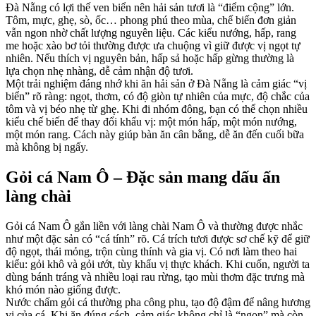
Đà Nẵng có lợi thế ven biển nên hải sản tươi là “điểm cộng” lớn.
Tôm, mực, ghẹ, sò, ốc… phong phú theo mùa, chế biến đơn giản
vẫn ngon nhờ chất lượng nguyên liệu. Các kiểu nướng, hấp, rang
me hoặc xào bơ tỏi thường được ưa chuộng vì giữ được vị ngọt tự
nhiên. Nếu thích vị nguyên bản, hấp sả hoặc hấp gừng thường là
lựa chọn nhẹ nhàng, dễ cảm nhận độ tươi.
Một trải nghiệm đáng nhớ khi ăn hải sản ở Đà Nẵng là cảm giác “vị
biển” rõ ràng: ngọt, thơm, có độ giòn tự nhiên của mực, độ chắc của
tôm và vị béo nhẹ từ ghẹ. Khi đi nhóm đông, bạn có thể chọn nhiều
kiểu chế biến để thay đổi khẩu vị: một món hấp, một món nướng,
một món rang. Cách này giúp bàn ăn cân bằng, dễ ăn đến cuối bữa
mà không bị ngấy.
Gỏi cá Nam Ô – Đặc sản mang dấu ấn
làng chài
Gỏi cá Nam Ô gắn liền với làng chài Nam Ô và thường được nhắc
như một đặc sản có “cá tính” rõ. Cá trích tươi được sơ chế kỹ để giữ
độ ngọt, thái mỏng, trộn cùng thính và gia vị. Có nơi làm theo hai
kiểu: gỏi khô và gỏi ướt, tùy khẩu vị thực khách. Khi cuốn, người ta
dùng bánh tráng và nhiều loại rau rừng, tạo mùi thơm đặc trưng mà
khó món nào giống được.
Nước chấm gỏi cá thường pha công phu, tạo độ đậm để nâng hương
vị của cá. Khi ăn đúng cách, cảm giác không chỉ là “ngon” mà còn