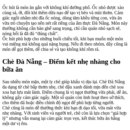
Ốc hút là món ăn gắn với không khí đường phố. Ốc nhỏ được xào
cùng sả, ớt, đôi khi thêm dừa nạo để tạo vị béo và mùi thơm. Cảm
giác ngồi nhâm nhi đĩa ốc nóng, dùng tăm khều từng con, vừa ăn
vừa trò chuyện tạo nên nét rất riêng của ẩm thực Đà Nẵng. Món này
thường không cần bàn ghế sang trọng, chỉ cần quán nhỏ sạch sẽ,
nóng hổi là đã đủ “đúng chất”.
Ốc hút phù hợp cho những buổi chiều tối, khi bạn muốn một món
vui miệng mà không quá nặng bụng. Nếu đi theo nhóm, đây cũng là
món dễ gọi thêm, dễ chia sẻ và tạo không khí rôm rả.
Chè Đà Nẵng – Điểm kết nhẹ nhàng cho
bữa ăn
Sau nhiều món mặn, một ly chè giúp khẩu vị dịu lại. Chè Đà Nẵng
đa dạng từ chè bắp thơm nhẹ, chè đậu xanh đánh mịn đến chè xoa
xoa hạt lựu mát lành. Điểm chung là vị ngọt thường vừa phải, dễ ăn,
không gây cảm giác ngấy. Một số quán còn linh hoạt theo sở thích,
cho thêm đá hoặc điều chỉnh độ ngọt để phù hợp từng người.
Chè cũng là món dễ thưởng thức khi bạn đi dạo tối, vừa mát vừa
nhẹ nhàng. Với sinh viên và người trẻ, chè còn là lựa chọn “giá hợp
lý” nhưng vẫn mang lại cảm giác trọn vẹn, kết thúc bữa ăn bằng
một dư vị êm.