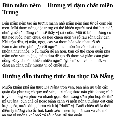
Bún mắm nêm – Hương vị đậm chất miền
Trung
Bún mắm nêm tạo ấn tượng mạnh nhờ mắm nêm làm từ cá cơm lên
men. Mùi thơm nồng đặc trưng có thể khiến người mới thử hơi e dè,
nhưng nếu ăn đúng cách sẽ thấy vị rất cuốn. Một tô bún thường có
thịt heo luộc, nem chua, da heo chiên giòn và rổ rau sống đầy đặn.
Khi trộn đều, vị mặn, ngọt, cay và thơm hòa vào nhau rõ rệt.
Bún mắm nêm phù hợp với người thích món ăn có “chất riêng”,
không nhạt nhòa. Nếu muốn dễ ăn hơn, bạn có thể chọn quán pha
mắm nêm vừa miệng, thêm dứa để tạo độ thơm và giảm cảm giác
nồng. Đây là món khiến nhiều người “ghiền” sau vài lần thử, vì
càng ăn càng thấy hương vị có chiều sâu.
Hướng dẫn thưởng thức ẩm thực Đà Nẵng
Muốn khám phá ẩm thực Đà Nẵng trọn vẹn, bạn nên ưu tiên các
quán địa phương có quy mô vừa, nơi công thức nấu giữ phong cách
truyền thống và phục vụ nhanh gọn. Buổi sáng sớm phù hợp để thử
mì Quảng, bún chả cá hoặc bánh canh vì món nóng thường đạt chất
lượng tốt, nước dùng thơm và ít bị “đuối” vị. Buổi chiều tối là thời
điểm lý tưởng cho ốc hút, bánh xèo – nem lụi, hải sản và các món
ăn vặt vì không khí phố xá sôi động, dễ tìm quán.