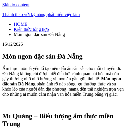
Skip to content
Thành thạo với kỹ năng phát triển việc làm
HOME
Kiến thức tổng hợp
Món ngon đặc sản Đà Nẵng
16/12/2025
Món ngon đặc sản Đà Nẵng
Ẩm thực luôn là yếu tố tạo nên dấu ấn sâu sắc cho mỗi chuyến đi.
Đà Nẵng không chỉ được biết đến bởi cảnh quan hài hòa mà còn
gây thương nhớ nhờ hương vị món ăn gần gũi, tinh tế.
Món ngon
đặc sản Đà Nẵng
phản ánh rõ nếp sống, gu thưởng thức và sự
khéo léo của người dân địa phương, mang đến trải nghiệm trọn vẹn
cho những ai muốn cảm nhận văn hóa miền Trung bằng vị giác.
Mì Quảng – Biểu tượng ẩm thực miền
Trung