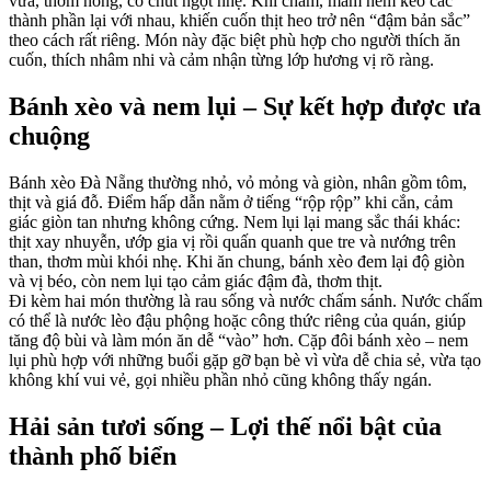
vừa, thơm nồng, có chút ngọt nhẹ. Khi chấm, mắm nêm kéo các
thành phần lại với nhau, khiến cuốn thịt heo trở nên “đậm bản sắc”
theo cách rất riêng. Món này đặc biệt phù hợp cho người thích ăn
cuốn, thích nhâm nhi và cảm nhận từng lớp hương vị rõ ràng.
Bánh xèo và nem lụi – Sự kết hợp được ưa
chuộng
Bánh xèo Đà Nẵng thường nhỏ, vỏ mỏng và giòn, nhân gồm tôm,
thịt và giá đỗ. Điểm hấp dẫn nằm ở tiếng “rộp rộp” khi cắn, cảm
giác giòn tan nhưng không cứng. Nem lụi lại mang sắc thái khác:
thịt xay nhuyễn, ướp gia vị rồi quấn quanh que tre và nướng trên
than, thơm mùi khói nhẹ. Khi ăn chung, bánh xèo đem lại độ giòn
và vị béo, còn nem lụi tạo cảm giác đậm đà, thơm thịt.
Đi kèm hai món thường là rau sống và nước chấm sánh. Nước chấm
có thể là nước lèo đậu phộng hoặc công thức riêng của quán, giúp
tăng độ bùi và làm món ăn dễ “vào” hơn. Cặp đôi bánh xèo – nem
lụi phù hợp với những buổi gặp gỡ bạn bè vì vừa dễ chia sẻ, vừa tạo
không khí vui vẻ, gọi nhiều phần nhỏ cũng không thấy ngán.
Hải sản tươi sống – Lợi thế nổi bật của
thành phố biển