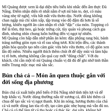
Mì Quảng được xem là đại diện tiêu biểu khi nhắc đến ẩm thực Đà
Nẵng. Điểm nhận diện rõ nhất nằm ở sợi mì bản to, dẹt, có màu
vàng nhẹ từ nghệ, vừa bắt mắt vừa thơm dịu. Nước dùng không
chan ngập mà chỉ xâm xấp, tập trung vào độ đậm đà hơn là số
lượng, khiến người ăn cảm nhận rõ chất “đặc” của món. Topping có
thể là tôm, thịt heo, gà hoặc trứng cút, tùy quán và phong cách gia
đình, nhưng nhìn chung luôn hướng đến vị ngọt tự nhiên.
Mì Quảng còn hấp dẫn nhờ phần ăn kèm: đậu phộng rang bùi, bánh
tráng nướng giòn rụm và rổ rau sống tươi. Khi trộn đều, các thành
phần hòa quyện tạo nên cảm giác vừa béo vừa thơm, có độ giòn xen
lẫn độ mềm. Nhiều người thích thêm chút ớt để dậy mùi và làm hậu
vị rõ hơn, nhưng không cần quá cay mới “đúng chất”. Với du
khách, chỉ cần một tô mì Quảng chuẩn vị đã đủ để ghi nhớ tinh thần
miền Trung mộc mạc mà sâu sắc.
Bún chả cá – Món ăn quen thuộc gắn với
đời sống địa phương
Bún chả cá xuất hiện phổ biến ở Đà Nẵng nhờ tính tiện lợi và dễ
hợp khẩu vị. Nước dùng thường nấu từ xương cá, đôi khi thêm cà
chua để tạo sắc và vị ngọt thanh. Khi ăn nóng, hương thơm của chả
cá và nước dùng lan tỏa rõ rệt, tạo cảm giác nhẹ bụng mà vẫn đủ no.
Chả cá có thể làm từ cá thu hoặc cá thác lác, dai vừa, không bở,