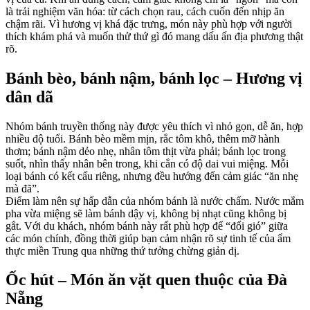
là trải nghiệm văn hóa: từ cách chọn rau, cách cuốn đến nhịp ăn
chậm rãi. Vì hương vị khá đặc trưng, món này phù hợp với người
thích khám phá và muốn thử thứ gì đó mang dấu ấn địa phương thật
rõ.
Bánh bèo, bánh nậm, bánh lọc – Hương vị
dân dã
Nhóm bánh truyền thống này được yêu thích vì nhỏ gọn, dễ ăn, hợp
nhiều độ tuổi. Bánh bèo mềm mịn, rắc tôm khô, thêm mỡ hành
thơm; bánh nậm dẻo nhẹ, nhân tôm thịt vừa phải; bánh lọc trong
suốt, nhìn thấy nhân bên trong, khi cắn có độ dai vui miệng. Mỗi
loại bánh có kết cấu riêng, nhưng đều hướng đến cảm giác “ăn nhẹ
mà đã”.
Điểm làm nên sự hấp dẫn của nhóm bánh là nước chấm. Nước mắm
pha vừa miệng sẽ làm bánh dậy vị, không bị nhạt cũng không bị
gắt. Với du khách, nhóm bánh này rất phù hợp để “đổi gió” giữa
các món chính, đồng thời giúp bạn cảm nhận rõ sự tinh tế của ẩm
thực miền Trung qua những thứ tưởng chừng giản dị.
Ốc hút – Món ăn vặt quen thuộc của Đà
Nẵng