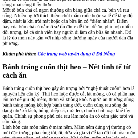
càng nhai càng thấy thơm.
Một tô bún chả cá ngon thường cân bằng giữa chả cá, bún và rau
sống. Nhiều người thích thêm chút mắm ruốc hoặc sa tế để tăng độ
đậm, nhất là khi trời mát hoặc cần bữa ăn có “điểm nhấn”. Điểm
hay của bún chả cá nằm ở sự ổn định: dễ tìm, dễ ăn, phù hợp nhiều
đối tượng, kể cả sinh viên hay người đi làm cần bữa ăn nhanh. Đó
là lý do món này gắn với nhịp sống thường ngày của người dân địa
phương.
Khám phá thêm:
Các trang web tuyển dụng ở Đà Nẵng
Bánh tráng cuốn thịt heo – Nét tinh tế từ
cách ăn
Bánh tráng cuốn thịt heo gây ấn tượng bởi “nghệ thuật cuốn” hơn là
nguyên liệu cầu kỳ. Thịt heo luộc được cắt lát mỏng, có cả phần nạc
lẫn mỡ để giữ độ mềm, thơm và không khô. Người ăn thường dùng
bánh tráng mỏng kết hợp bánh tráng ướt, cuốn cùng rau sống đa
dạng như xà lách, húng, diếp cá, dưa leo, chuối chát hoặc khế tùy
quán. Chính sự phong phú của rau làm món ăn có cảm giác tươi và
cân bằng.
Linh hồn của món nằm ở mắm nêm. Mắm nêm đúng vị thường có
mùi đặc trưng, pha cùng tỏi, ớt, dứa và gia vị để tạo độ hài hòa: mặn