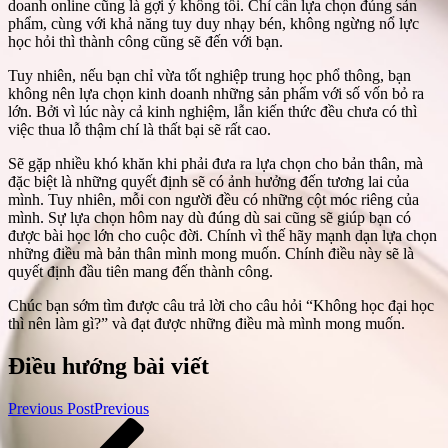
doanh online cũng là gợi ý không tồi. Chỉ cần lựa chọn đúng sản
phẩm, cùng với khả năng tuy duy nhạy bén, không ngừng nổ lực
học hỏi thì thành công cũng sẽ đến với bạn.
Tuy nhiên, nếu bạn chỉ vừa tốt nghiệp trung học phổ thông, bạn
không nên lựa chọn kinh doanh những sản phẩm với số vốn bỏ ra
lớn. Bởi vì lúc này cả kinh nghiệm, lẫn kiến thức đều chưa có thì
việc thua lỗ thậm chí là thất bại sẽ rất cao.
Sẽ gặp nhiều khó khăn khi phải đưa ra lựa chọn cho bản thân, mà
đặc biệt là những quyết định sẽ có ảnh hưởng đến tương lai của
mình. Tuy nhiên, mỗi con người đều có những cột móc riêng của
mình. Sự lựa chọn hôm nay dù đúng dù sai cũng sẽ giúp bạn có
được bài học lớn cho cuộc đời. Chính vì thế hãy mạnh dạn lựa chọn
những điều mà bản thân mình mong muốn. Chính điều này sẽ là
quyết định đầu tiên mang đến thành công.
Chúc bạn sớm tìm được câu trả lời cho câu hỏi “Không học đại học
thì nên làm gì?” và đạt được những điều mà mình mong muốn.
Điều hướng bài viết
Previous Post
Previous