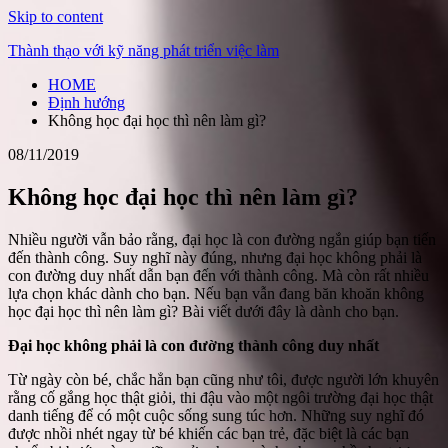
Skip to content
Thành thạo với kỹ năng phát triển việc làm
HOME
Định hướng
Không học đại học thì nên làm gì?
08/11/2019
Không học đại học thì nên làm gì?
Nhiều người vẫn bảo rằng, đại học là con đường ngắn giúp bạn tiến
đến thành công. Suy nghĩ này đúng, nhưng đại học không phải là
con đường duy nhất dẫn bạn đến với thành công. Mà còn rất nhiều
lựa chọn khác dành cho bạn. Nếu bạn vẫn đang băn khoăn không
học đại học thì nên làm gì? Bài viết dưới đây là dành cho bạn.
Đại học không phải là con đường thành công duy nhất
Từ ngày còn bé, chắc hẳn bạn cũng như tôi, được người lớn khuyên
rằng cố gắng học thật giỏi, thi đậu vào một ngôi trường đại học thật
danh tiếng để có một cuộc sống sung túc hơn. Những suy nghĩ đó
được nhồi nhét ngay từ bé khiến các bạn trẻ, đặc biệt là các bạn