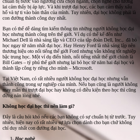
chuẩn bị bước vào ngưỡng cửa chọn ngành, chọn nghề cho tương
lai cảm thấy bị áp lực. Và khi trượt đại học, các bạn cảm thấy xấu
hổ và tự ti vào bản thân của mình. Tuy nhiên, đại học không phải là
con đường thành công duy nhất.
Bạn có thể dễ dàng tìm kiếm thông tin những người không học đại
học nhưng thành công trên thế giới. Ví dụ có thể kể đến như
Michael Dell là nhà sáng lập và CEO của tập đoàn Dell, Inc., đã bỏ
học ngay từ năm nhất đại học. Hay Henry Ford là nhà sáng lập nên
thương hiệu oto nổi tiếng thế giới Ford nhưng vẫn không tốt nghiệp
bậc trung học. Một ví dụ điển hình, nổi tiếng nhất thế giới chính là
Bill Gates – tỷ phú thế giới nhưng lại bỏ học từ năm hai đại học và
thành lập công ty riêng cho mình – Microsoft.
Tại Việt Nam, có rất nhiều người không học đại học nhưng vẫn
thành công trong sự nghiệp của mình. Nếu bạn cũng là người không
may mắn thi trượt đại học hay không có điều kiện theo học thì cũng
đừng nản lòng nhé.
Không học đại học thì nên làm gì?
Đây là câu hỏi khó nếu các bạn không có sự chuẩn bị từ trước. Tuy
nhiên, hiện nay có rất nhiều sự lựa chọn dành cho bạn chứ không
chỉ duy nhất con đường đại học.
Học nghề