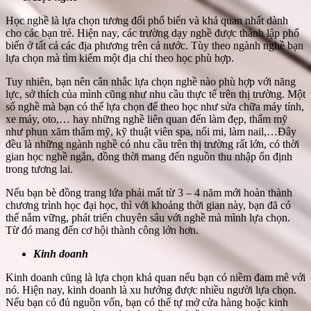
Học nghề là lựa chọn tương đối phổ biến và khả quan nhất dành
cho các bạn trẻ. Hiện nay, các trường dạy nghề được thành lập phổ
biến ở tất cả các địa phương trên cả nước. Tùy theo ngành nghề bạn
lựa chọn mà tìm kiếm một địa chỉ theo học phù hợp.
Tuy nhiên, bạn nên cân nhắc lựa chọn nghề nào phù hợp với năng
lực, sở thích của mình cũng như nhu cầu thực tế trên thị trường. Một
số nghề mà bạn có thể lựa chọn để theo học như sửa chữa máy tính,
xe máy, oto,… hay những nghề liên quan đến làm đẹp, thẩm mỹ
như phun xăm thẩm mỹ, kỹ thuật viên spa, nối mi, làm nail,…Đây
đều là những ngành nghề có nhu cầu trên thị trường rất lớn, có thời
gian học nghề ngắn, đồng thời mang đến nguồn thu nhập ổn định
trong tương lai.
Nếu bạn bè đồng trang lứa phải mất từ 3 – 4 năm mới hoàn thành
chương trình học đại học, thì với khoảng thời gian này, bạn đã có
thể nắm vững, phát triển chuyên sâu với nghề mà mình lựa chọn.
Từ đó mang đến cơ hội thành công lớn hơn.
Kinh doanh
Kinh doanh cũng là lựa chọn khả quan nếu bạn có niềm đam mê với
nó. Hiện nay, kinh doanh là xu hướng được nhiều người lựa chọn.
Nếu bạn có đủ nguồn vốn, bạn có thể tự mở cửa hàng hoặc kinh