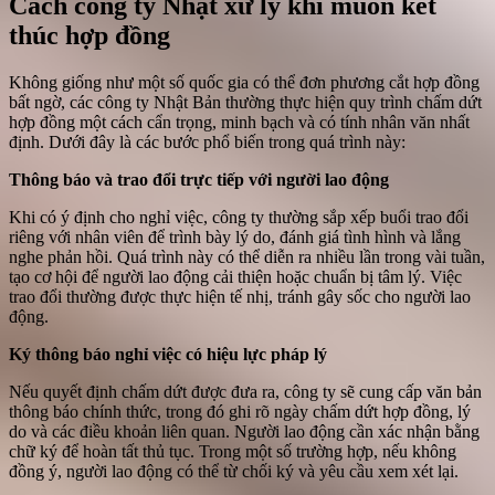
Cách công ty Nhật xử lý khi muốn kết
thúc hợp đồng
Không giống như một số quốc gia có thể đơn phương cắt hợp đồng
bất ngờ, các công ty Nhật Bản thường thực hiện quy trình chấm dứt
hợp đồng một cách cẩn trọng, minh bạch và có tính nhân văn nhất
định. Dưới đây là các bước phổ biến trong quá trình này:
Thông báo và trao đổi trực tiếp với người lao động
Khi có ý định cho nghỉ việc, công ty thường sắp xếp buổi trao đổi
riêng với nhân viên để trình bày lý do, đánh giá tình hình và lắng
nghe phản hồi. Quá trình này có thể diễn ra nhiều lần trong vài tuần,
tạo cơ hội để người lao động cải thiện hoặc chuẩn bị tâm lý. Việc
trao đổi thường được thực hiện tế nhị, tránh gây sốc cho người lao
động.
Ký thông báo nghỉ việc có hiệu lực pháp lý
Nếu quyết định chấm dứt được đưa ra, công ty sẽ cung cấp văn bản
thông báo chính thức, trong đó ghi rõ ngày chấm dứt hợp đồng, lý
do và các điều khoản liên quan. Người lao động cần xác nhận bằng
chữ ký để hoàn tất thủ tục. Trong một số trường hợp, nếu không
đồng ý, người lao động có thể từ chối ký và yêu cầu xem xét lại.