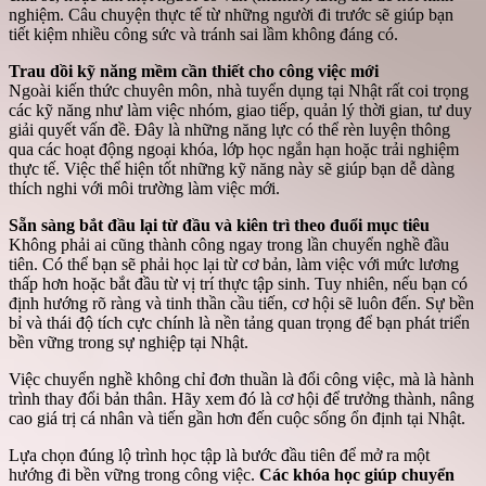
nghiệm. Câu chuyện thực tế từ những người đi trước sẽ giúp bạn
tiết kiệm nhiều công sức và tránh sai lầm không đáng có.
Trau dồi kỹ năng mềm cần thiết cho công việc mới
Ngoài kiến thức chuyên môn, nhà tuyển dụng tại Nhật rất coi trọng
các kỹ năng như làm việc nhóm, giao tiếp, quản lý thời gian, tư duy
giải quyết vấn đề. Đây là những năng lực có thể rèn luyện thông
qua các hoạt động ngoại khóa, lớp học ngắn hạn hoặc trải nghiệm
thực tế. Việc thể hiện tốt những kỹ năng này sẽ giúp bạn dễ dàng
thích nghi với môi trường làm việc mới.
Sẵn sàng bắt đầu lại từ đầu và kiên trì theo đuổi mục tiêu
Không phải ai cũng thành công ngay trong lần chuyển nghề đầu
tiên. Có thể bạn sẽ phải học lại từ cơ bản, làm việc với mức lương
thấp hơn hoặc bắt đầu từ vị trí thực tập sinh. Tuy nhiên, nếu bạn có
định hướng rõ ràng và tinh thần cầu tiến, cơ hội sẽ luôn đến. Sự bền
bỉ và thái độ tích cực chính là nền tảng quan trọng để bạn phát triển
bền vững trong sự nghiệp tại Nhật.
Việc chuyển nghề không chỉ đơn thuần là đổi công việc, mà là hành
trình thay đổi bản thân. Hãy xem đó là cơ hội để trưởng thành, nâng
cao giá trị cá nhân và tiến gần hơn đến cuộc sống ổn định tại Nhật.
Lựa chọn đúng lộ trình học tập là bước đầu tiên để mở ra một
hướng đi bền vững trong công việc.
Các khóa học giúp chuyển