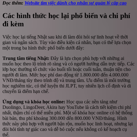
Đọc thêm:
Website tìm việc dành cho nhân sự quản lý cấp cao
Các hình thức học lại phổ biến và chi phí
đi kèm
Việc học lại tiếng Nhật sau khi đi làm đòi hỏi sự linh hoạt về thời
gian và ngân sách. Tùy vào điều kiện cá nhân, bạn có thể lựa chọn
một trong ba hình thức phổ biến dưới đây:
Trung tâm tiếng Nhật:
Đây là lựa chọn phù hợp với những ai
muốn học theo lộ trình rõ ràng và có người hướng dẫn trực tiếp. Các
lớp học thường tổ chức vào buổi tối hoặc cuối tuần, thuận tiện cho
người đi làm. Mức học phí dao động từ 1.800.000 đến 4.000.000
VNĐ/tháng tùy theo trình độ và trung tâm. Ưu điểm là môi trường
học nghiêm túc, có thể luyện thi JLPT, tuy nhiên lịch cố định và di
chuyển là điểm hạn chế.
Ứng dụng và khóa học online:
Học qua các nền tảng như
Duolingo, LingoDeer, Akira hay YouTube là cách tiết kiệm chi phí
nhất, thậm chí có thể miễn phí. Một số khóa học online có hệ thống
bài bản, thu phí khoảng 300.000 đến 800.000 VNĐ/tháng. Hình
thức này phù hợp với người bận rộn, muốn học linh hoạt, nhưng lại
đòi hỏi tính tự giác cao và dễ bỏ cuộc nếu không có kế hoạch cụ
thể.