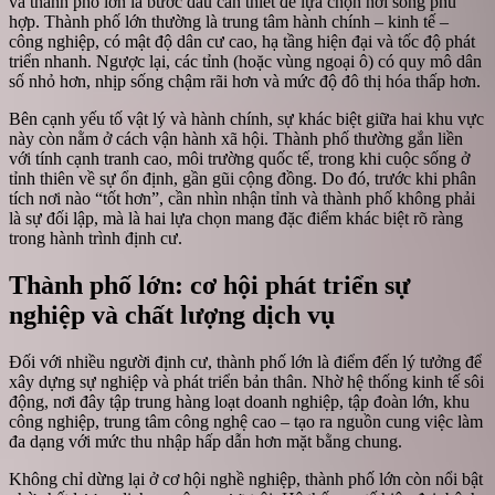
và thành phố lớn là bước đầu cần thiết để lựa chọn nơi sống phù
hợp. Thành phố lớn thường là trung tâm hành chính – kinh tế –
công nghiệp, có mật độ dân cư cao, hạ tầng hiện đại và tốc độ phát
triển nhanh. Ngược lại, các tỉnh (hoặc vùng ngoại ô) có quy mô dân
số nhỏ hơn, nhịp sống chậm rãi hơn và mức độ đô thị hóa thấp hơn.
Bên cạnh yếu tố vật lý và hành chính, sự khác biệt giữa hai khu vực
này còn nằm ở cách vận hành xã hội. Thành phố thường gắn liền
với tính cạnh tranh cao, môi trường quốc tế, trong khi cuộc sống ở
tỉnh thiên về sự ổn định, gần gũi cộng đồng. Do đó, trước khi phân
tích nơi nào “tốt hơn”, cần nhìn nhận tỉnh và thành phố không phải
là sự đối lập, mà là hai lựa chọn mang đặc điểm khác biệt rõ ràng
trong hành trình định cư.
Thành phố lớn: cơ hội phát triển sự
nghiệp và chất lượng dịch vụ
Đối với nhiều người định cư, thành phố lớn là điểm đến lý tưởng để
xây dựng sự nghiệp và phát triển bản thân. Nhờ hệ thống kinh tế sôi
động, nơi đây tập trung hàng loạt doanh nghiệp, tập đoàn lớn, khu
công nghiệp, trung tâm công nghệ cao – tạo ra nguồn cung việc làm
đa dạng với mức thu nhập hấp dẫn hơn mặt bằng chung.
Không chỉ dừng lại ở cơ hội nghề nghiệp, thành phố lớn còn nổi bật