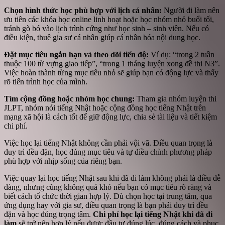
Chọn hình thức học phù hợp với lịch cá nhân:
Người đi làm nên
ưu tiên các khóa học online linh hoạt hoặc học nhóm nhỏ buổi tối,
tránh gò bó vào lịch trình cứng như học sinh – sinh viên. Nếu có
điều kiện, thuê gia sư cá nhân giúp cá nhân hóa nội dung học.
Đặt mục tiêu ngắn hạn và theo dõi tiến độ:
Ví dụ: “trong 2 tuần
thuộc 100 từ vựng giao tiếp”, “trong 1 tháng luyện xong đề thi N3”.
Việc hoàn thành từng mục tiêu nhỏ sẽ giúp bạn có động lực và thấy
rõ tiến trình học của mình.
Tìm cộng đồng hoặc nhóm học chung:
Tham gia nhóm luyện thi
JLPT, nhóm nói tiếng Nhật hoặc cộng đồng học tiếng Nhật trên
mạng xã hội là cách tốt để giữ động lực, chia sẻ tài liệu và tiết kiệm
chi phí.
Việc học lại tiếng Nhật không cần phải vội vã. Điều quan trọng là
duy trì đều đặn, học đúng mục tiêu và tự điều chỉnh phương pháp
phù hợp với nhịp sống của riêng bạn.
Việc quay lại học tiếng Nhật sau khi đã đi làm không phải là điều dễ
dàng, nhưng cũng không quá khó nếu bạn có mục tiêu rõ ràng và
biết cách tổ chức thời gian hợp lý. Dù chọn học tại trung tâm, qua
ứng dụng hay với gia sư, điều quan trọng là bạn phải duy trì đều
đặn và học đúng trọng tâm.
Chi phí học lại tiếng Nhật khi đã đi
làm
sẽ trở nên hợp lý nếu được đầu tư đúng lúc, đúng cách và phục