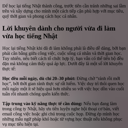
Để học lại tiếng Nhật thành công, trước tiên cần tránh những sai lầm
trên và xây dựng cho mình một cách tiếp cận phù hợp với mục tiêu,
quỹ thời gian và phong cách học cá nhân.
Lời khuyên dành cho người vừa đi làm
vừa học tiếng Nhật
Học lại tiếng Nhật khi đã đi làm không phải là điều dễ dàng, bởi bạn
phải cân bằng giữa công việc, cuộc sống cá nhân và thời gian học.
Tuy nhiên, nếu biết cách tổ chức hợp lý, bạn vẫn có thể tiến bộ đều
đặn mà không cảm thấy quá áp lực. Dưới đây là một số lời khuyên
thực tế:
Học đều mỗi ngày, dù chỉ 20–30 phút:
Đừng chờ “rảnh rồi mới
học”, bởi thời gian rảnh thực sự rất hiếm. Việc duy trì thói quen học
mỗi ngày một ít sẽ hiệu quả hơn nhiều so với việc học dồn vào cuối
tuần rồi nhanh chóng quên kiến thức.
Tập trung vào kỹ năng thực tế cần dùng:
Nếu bạn đang làm
trong công ty Nhật, hãy ưu tiên luyện nghe hội thoại cơ bản, viết
email công việc hoặc ghi chú trong cuộc họp. Đừng ép mình học
những mẫu ngữ pháp khó hoặc từ vựng học thuật nếu không phục
vụ mục tiêu hiện tại.