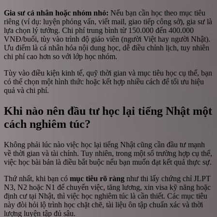
Gia sư cá nhân hoặc nhóm nhỏ:
Nếu bạn cần học theo mục tiêu
riêng (ví dụ: luyện phỏng vấn, viết mail, giao tiếp công sở), gia sư là
lựa chọn lý tưởng. Chi phí trung bình từ 150.000 đến 400.000
VNĐ/buổi, tùy vào trình độ giáo viên (người Việt hay người Nhật).
Ưu điểm là cá nhân hóa nội dung học, dễ điều chỉnh lịch, tuy nhiên
chi phí cao hơn so với lớp học nhóm.
Tùy vào điều kiện kinh tế, quỹ thời gian và mục tiêu học cụ thể, bạn
có thể chọn một hình thức hoặc kết hợp nhiều cách để tối ưu hiệu
quả và chi phí.
Khi nào nên đầu tư học lại tiếng Nhật một
cách nghiêm túc?
Không phải lúc nào việc học lại tiếng Nhật cũng cần đầu tư mạnh
về thời gian và tài chính. Tuy nhiên, trong một số trường hợp cụ thể,
việc học bài bản là điều bắt buộc nếu bạn muốn đạt kết quả thực sự.
Thứ nhất, khi bạn có
mục tiêu rõ ràng
như thi lấy chứng chỉ JLPT
N3, N2 hoặc N1 để chuyển việc, tăng lương, xin visa kỹ năng hoặc
định cư tại Nhật, thì việc học nghiêm túc là cần thiết. Các mục tiêu
này đòi hỏi lộ trình học chặt chẽ, tài liệu ôn tập chuẩn xác và thời
lượng luyện tập đủ sâu.