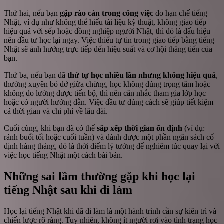
Thứ hai, nếu bạn
gặp rào cản trong công việc
do hạn chế tiếng
Nhật, ví dụ như không thể hiểu tài liệu kỹ thuật, không giao tiếp
hiệu quả với sếp hoặc đồng nghiệp người Nhật, thì đó là dấu hiệu
nên đầu tư học lại ngay. Việc thiếu tự tin trong giao tiếp bằng tiếng
Nhật sẽ ảnh hưởng trực tiếp đến hiệu suất và cơ hội thăng tiến của
bạn.
Thứ ba, nếu bạn đã
thử tự học nhiều lần nhưng không hiệu quả
,
thường xuyên bỏ dở giữa chừng, học không đúng trọng tâm hoặc
không đo lường được tiến bộ, thì nên cân nhắc tham gia lớp học
hoặc có người hướng dẫn. Việc đầu tư đúng cách sẽ giúp tiết kiệm
cả thời gian và chi phí về lâu dài.
Cuối cùng, khi bạn đã có thể
sắp xếp thời gian ổn định
(ví dụ:
rảnh buổi tối hoặc cuối tuần) và dành được một phần ngân sách cố
định hàng tháng, đó là thời điểm lý tưởng để nghiêm túc quay lại với
việc học tiếng Nhật một cách bài bản.
Những sai lầm thường gặp khi học lại
tiếng Nhật sau khi đi làm
Học lại tiếng Nhật khi đã đi làm là một hành trình cần sự kiên trì và
chiến lược rõ ràng. Tuy nhiên, không ít người rơi vào tình trạng học