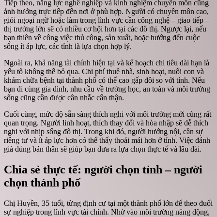
Tiếp theo, năng lực nghề nghiệp và kinh nghiệm chuyên môn cũng
ảnh hưởng trực tiếp đến nơi ở phù hợp. Người có chuyên môn cao,
giỏi ngoại ngữ hoặc làm trong lĩnh vực cần công nghệ – giao tiếp –
thị trường lớn sẽ có nhiều cơ hội hơn tại các đô thị. Ngược lại, nếu
bạn thiên về công việc thủ công, sản xuất, hoặc hướng đến cuộc
sống ít áp lực, các tỉnh là lựa chọn hợp lý.
Ngoài ra, khả năng tài chính hiện tại và kế hoạch chi tiêu dài hạn là
yếu tố không thể bỏ qua. Chi phí thuê nhà, sinh hoạt, nuôi con và
khám chữa bệnh tại thành phố có thể cao gấp đôi so với tỉnh. Nếu
bạn đi cùng gia đình, nhu cầu về trường học, an toàn và môi trường
sống cũng cần được cân nhắc cẩn thận.
Cuối cùng, mức độ sẵn sàng thích nghi với môi trường mới cũng rất
quan trọng. Người linh hoạt, thích thay đổi và hòa nhập sẽ dễ thích
nghi với nhịp sống đô thị. Trong khi đó, người hướng nội, cần sự
riêng tư và ít áp lực hơn có thể thấy thoải mái hơn ở tỉnh. Việc đánh
giá đúng bản thân sẽ giúp bạn đưa ra lựa chọn thực tế và lâu dài.
Chia sẻ thực tế: người chọn tỉnh – người
chọn thành phố
Chị Huyền, 35 tuổi, từng định cư tại một thành phố lớn để theo đuổi
sự nghiệp trong lĩnh vực tài chính. Nhờ vào môi trường năng động,