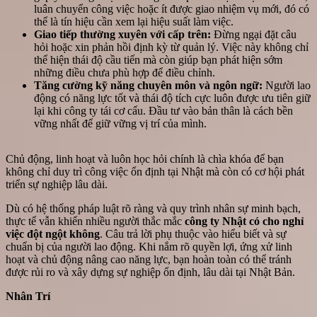
luân chuyển công việc hoặc ít được giao nhiệm vụ mới, đó có
thể là tín hiệu cần xem lại hiệu suất làm việc.
Giao tiếp thường xuyên với cấp trên:
Đừng ngại đặt câu
hỏi hoặc xin phản hồi định kỳ từ quản lý. Việc này không chỉ
thể hiện thái độ cầu tiến mà còn giúp bạn phát hiện sớm
những điều chưa phù hợp để điều chỉnh.
Tăng cường kỹ năng chuyên môn và ngôn ngữ:
Người lao
động có năng lực tốt và thái độ tích cực luôn được ưu tiên giữ
lại khi công ty tái cơ cấu. Đầu tư vào bản thân là cách bền
vững nhất để giữ vững vị trí của mình.
Chủ động, linh hoạt và luôn học hỏi chính là chìa khóa để bạn
không chỉ duy trì công việc ổn định tại Nhật mà còn có cơ hội phát
triển sự nghiệp lâu dài.
Dù có hệ thống pháp luật rõ ràng và quy trình nhân sự minh bạch,
thực tế vẫn khiến nhiều người thắc mắc
công ty Nhật có cho nghỉ
việc đột ngột không
. Câu trả lời phụ thuộc vào hiểu biết và sự
chuẩn bị của người lao động. Khi nắm rõ quyền lợi, ứng xử linh
hoạt và chủ động nâng cao năng lực, bạn hoàn toàn có thể tránh
được rủi ro và xây dựng sự nghiệp ổn định, lâu dài tại Nhật Bản.
Nhân Trí