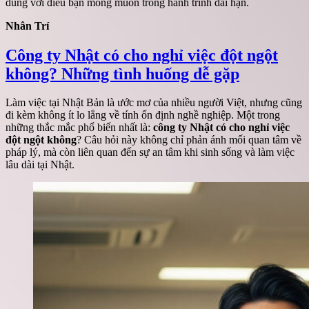
đúng với điều bạn mong muốn trong hành trình dài hạn.
Nhân Trí
Công ty Nhật có cho nghỉ việc đột ngột
không? Những tình huống dễ gặp
Làm việc tại Nhật Bản là ước mơ của nhiều người Việt, nhưng cũng
đi kèm không ít lo lắng về tính ổn định nghề nghiệp. Một trong
những thắc mắc phổ biến nhất là:
công ty Nhật có cho nghỉ việc
đột ngột không
? Câu hỏi này không chỉ phản ánh mối quan tâm về
pháp lý, mà còn liên quan đến sự an tâm khi sinh sống và làm việc
lâu dài tại Nhật.