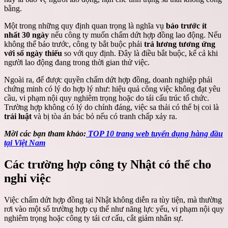
bằng.
Một trong những quy định quan trọng là nghĩa vụ
báo trước ít
nhất 30 ngày
nếu công ty muốn chấm dứt hợp đồng lao động. Nếu
không thể báo trước, công ty bắt buộc phải
trả lương tương ứng
với số ngày thiếu
so với quy định. Đây là điều bắt buộc, kể cả khi
người lao động đang trong thời gian thử việc.
Ngoài ra, để được quyền chấm dứt hợp đồng, doanh nghiệp phải
chứng minh có lý do hợp lý như: hiệu quả công việc không đạt yêu
cầu, vi phạm nội quy nghiêm trọng hoặc do tái cấu trúc tổ chức.
Trường hợp không có lý do chính đáng, việc sa thải có thể bị coi là
trái luật
và bị tòa án bác bỏ nếu có tranh chấp xảy ra.
Mời các bạn tham khảo:
TOP 10 trang web tuyển dụng hàng đầu
tại Việt Nam
Các trường hợp công ty Nhật có thể cho
nghỉ việc
Việc chấm dứt hợp đồng tại Nhật không diễn ra tùy tiện, mà thường
rơi vào một số trường hợp cụ thể như năng lực yếu, vi phạm nội quy
nghiêm trọng hoặc công ty tái cơ cấu, cắt giảm nhân sự.