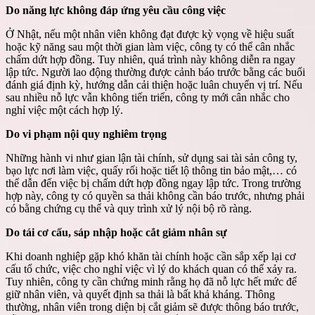
Do năng lực không đáp ứng yêu cầu công việc
Ở Nhật, nếu một nhân viên không đạt được kỳ vọng về hiệu suất
hoặc kỹ năng sau một thời gian làm việc, công ty có thể cân nhắc
chấm dứt hợp đồng. Tuy nhiên, quá trình này không diễn ra ngay
lập tức. Người lao động thường được cảnh báo trước bằng các buổi
đánh giá định kỳ, hướng dẫn cải thiện hoặc luân chuyển vị trí. Nếu
sau nhiều nỗ lực vẫn không tiến triển, công ty mới cân nhắc cho
nghỉ việc một cách hợp lý.
Do vi phạm nội quy nghiêm trọng
Những hành vi như gian lận tài chính, sử dụng sai tài sản công ty,
bạo lực nơi làm việc, quấy rối hoặc tiết lộ thông tin bảo mật,… có
thể dẫn đến việc bị chấm dứt hợp đồng ngay lập tức. Trong trường
hợp này, công ty có quyền sa thải không cần báo trước, nhưng phải
có bằng chứng cụ thể và quy trình xử lý nội bộ rõ ràng.
Do tái cơ cấu, sáp nhập hoặc cắt giảm nhân sự
Khi doanh nghiệp gặp khó khăn tài chính hoặc cần sắp xếp lại cơ
cấu tổ chức, việc cho nghỉ việc vì lý do khách quan có thể xảy ra.
Tuy nhiên, công ty cần chứng minh rằng họ đã nỗ lực hết mức để
giữ nhân viên, và quyết định sa thải là bất khả kháng. Thông
thường, nhân viên trong diện bị cắt giảm sẽ được thông báo trước,