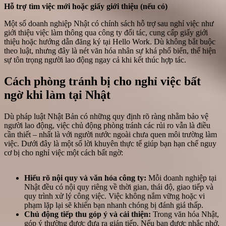
Hỗ trợ tìm việc mới hoặc giấy giới thiệu (nếu có)
Một số doanh nghiệp Nhật có chính sách hỗ trợ sau nghỉ việc như
giới thiệu việc làm thông qua công ty đối tác, cung cấp giấy giới
thiệu hoặc hướng dẫn đăng ký tại Hello Work. Dù không bắt buộc
theo luật, nhưng đây là nét văn hóa nhân sự khá phổ biến, thể hiện
sự tôn trọng người lao động ngay cả khi kết thúc hợp tác.
Cách phòng tránh bị cho nghỉ việc bất
ngờ khi làm tại Nhật
Dù pháp luật Nhật Bản có những quy định rõ ràng nhằm bảo vệ
người lao động, việc chủ động phòng tránh các rủi ro vẫn là điều
cần thiết – nhất là với người nước ngoài chưa quen môi trường làm
việc. Dưới đây là một số lời khuyên thực tế giúp bạn hạn chế nguy
cơ bị cho nghỉ việc một cách bất ngờ:
Hiểu rõ nội quy và văn hóa công ty:
Mỗi doanh nghiệp tại
Nhật đều có nội quy riêng về thời gian, thái độ, giao tiếp và
quy trình xử lý công việc. Việc không nắm vững hoặc vi
phạm lặp lại sẽ khiến bạn nhanh chóng bị đánh giá thấp.
Chủ động tiếp thu góp ý và cải thiện:
Trong văn hóa Nhật,
góp ý thường được đưa ra gián tiếp. Nếu bạn được nhắc nhở,