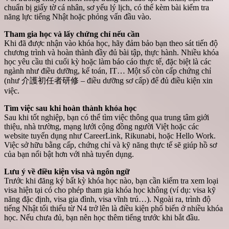
chuẩn bị giấy tờ cá nhân, sơ yếu lý lịch, có thể kèm bài kiểm tra
năng lực tiếng Nhật hoặc phỏng vấn đầu vào.
Tham gia học và lấy chứng chỉ nếu cần
Khi đã được nhận vào khóa học, hãy đảm bảo bạn theo sát tiến độ
chương trình và hoàn thành đầy đủ bài tập, thực hành. Nhiều khóa
học yêu cầu thi cuối kỳ hoặc làm báo cáo thực tế, đặc biệt là các
ngành như điều dưỡng, kế toán, IT… Một số còn cấp chứng chỉ
(như 介護初任者研修 – điều dưỡng sơ cấp) để đủ điều kiện xin
việc.
Tìm việc sau khi hoàn thành khóa học
Sau khi tốt nghiệp, bạn có thể tìm việc thông qua trung tâm giới
thiệu, nhà trường, mạng lưới cộng đồng người Việt hoặc các
website tuyển dụng như CareerLink, Rikunabi, hoặc Hello Work.
Việc sở hữu bằng cấp, chứng chỉ và kỹ năng thực tế sẽ giúp hồ sơ
của bạn nổi bật hơn với nhà tuyển dụng.
Lưu ý về điều kiện visa và ngôn ngữ
Trước khi đăng ký bất kỳ khóa học nào, bạn cần kiểm tra xem loại
visa hiện tại có cho phép tham gia khóa học không (ví dụ: visa kỹ
năng đặc định, visa gia đình, visa vĩnh trú…). Ngoài ra, trình độ
tiếng Nhật tối thiểu từ N4 trở lên là điều kiện phổ biến ở nhiều khóa
học. Nếu chưa đủ, bạn nên học thêm tiếng trước khi bắt đầu.