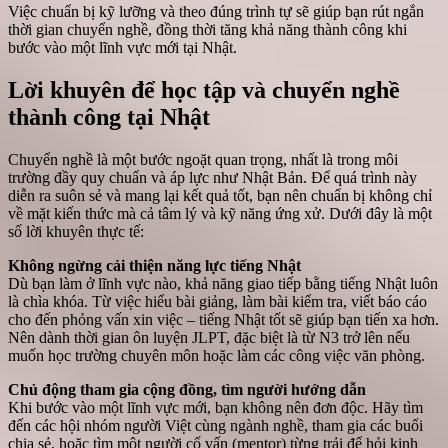
Việc chuẩn bị kỹ lưỡng và theo đúng trình tự sẽ giúp bạn rút ngắn
thời gian chuyển nghề, đồng thời tăng khả năng thành công khi
bước vào một lĩnh vực mới tại Nhật.
Lời khuyên để học tập và chuyển nghề
thành công tại Nhật
Chuyển nghề là một bước ngoặt quan trọng, nhất là trong môi
trường đầy quy chuẩn và áp lực như Nhật Bản. Để quá trình này
diễn ra suôn sẻ và mang lại kết quả tốt, bạn nên chuẩn bị không chỉ
về mặt kiến thức mà cả tâm lý và kỹ năng ứng xử. Dưới đây là một
số lời khuyên thực tế:
Không ngừng cải thiện năng lực tiếng Nhật
Dù bạn làm ở lĩnh vực nào, khả năng giao tiếp bằng tiếng Nhật luôn
là chìa khóa. Từ việc hiểu bài giảng, làm bài kiểm tra, viết báo cáo
cho đến phỏng vấn xin việc – tiếng Nhật tốt sẽ giúp bạn tiến xa hơn.
Nên dành thời gian ôn luyện JLPT, đặc biệt là từ N3 trở lên nếu
muốn học trường chuyên môn hoặc làm các công việc văn phòng.
Chủ động tham gia cộng đồng, tìm người hướng dẫn
Khi bước vào một lĩnh vực mới, bạn không nên đơn độc. Hãy tìm
đến các hội nhóm người Việt cùng ngành nghề, tham gia các buổi
chia sẻ, hoặc tìm một người cố vấn (mentor) từng trải để hỏi kinh