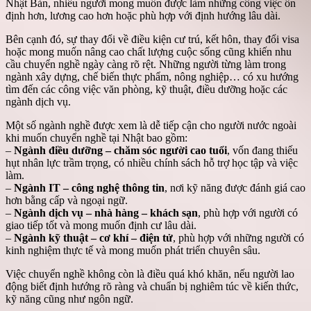
Nhật Bản, nhiều người mong muốn được làm những công việc ổn
định hơn, lương cao hơn hoặc phù hợp với định hướng lâu dài.
Bên cạnh đó, sự thay đổi về điều kiện cư trú, kết hôn, thay đổi visa
hoặc mong muốn nâng cao chất lượng cuộc sống cũng khiến nhu
cầu chuyển nghề ngày càng rõ rệt. Những người từng làm trong
ngành xây dựng, chế biến thực phẩm, nông nghiệp… có xu hướng
tìm đến các công việc văn phòng, kỹ thuật, điều dưỡng hoặc các
ngành dịch vụ.
Một số ngành nghề được xem là dễ tiếp cận cho người nước ngoài
khi muốn chuyển nghề tại Nhật bao gồm:
–
Ngành điều dưỡng – chăm sóc người cao tuổi
, vốn đang thiếu
hụt nhân lực trầm trọng, có nhiều chính sách hỗ trợ học tập và việc
làm.
–
Ngành IT – công nghệ thông tin
, nơi kỹ năng được đánh giá cao
hơn bằng cấp và ngoại ngữ.
–
Ngành dịch vụ – nhà hàng – khách sạn
, phù hợp với người có
giao tiếp tốt và mong muốn định cư lâu dài.
–
Ngành kỹ thuật – cơ khí – điện tử
, phù hợp với những người có
kinh nghiệm thực tế và mong muốn phát triển chuyên sâu.
Việc chuyển nghề không còn là điều quá khó khăn, nếu người lao
động biết định hướng rõ ràng và chuẩn bị nghiêm túc về kiến thức,
kỹ năng cũng như ngôn ngữ.