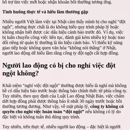
hỗ trợ tìm việc mới hoặc nhận khoản bồi thường tương ứng.
Tình huống thực tế và hiểu lầm thường gặp
Nhiều người Việt làm việc tại Nhật cảm thấy mình bị cho nghỉ “đột
ngột”, nhưng thực chất là do không hiểu quy trình pháp lý hoặc
không nhận biết được các dấu hiệu cảnh báo trước đó. Ví dụ, việc
bị luân chuyển công việc liên tục, đánh giá kém nhiều kỳ hoặc trao
đổi riêng từ quản lý thường là tín hiệu cảnh báo. Vì thiếu kỹ năng
giao tiếp hoặc không quen văn hóa “không nói thẳng” ở Nhật,
người lao động dễ hiểu lầm rằng công ty đột ngột cắt hợp đồng.
Người lao động có bị cho nghỉ việc đột
ngột không?
Khái niệm “nghỉ việc đột ngột” thường được hiểu là nghỉ mà không
hề có dấu hiệu báo trước hoặc thông báo chính thức từ phía công ty.
Tuy nhiên, theo quy định của Luật Lao động Nhật Bản, việc chấm
dứt hợp đồng phải được thông báo ít nhất 30 ngày trước hoặc bồi
thường tương đương. Như vậy, về mặt pháp lý,
công ty không có
quyền cho nghỉ việc hoàn toàn “đột ngột”
nếu không có lý do
đặc biệt và không tuân thủ đúng quy trình.
Tuy nhiên, trên thực tế, nhiều người lao động – đặc biệt là người