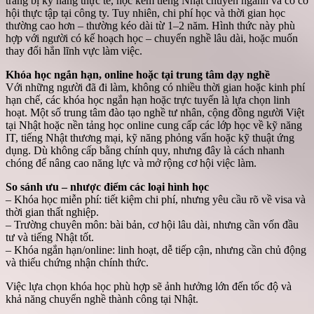
trang bị kỹ năng thực tế, học kèm tiếng Nhật chuyên ngành và có cơ
hội thực tập tại công ty. Tuy nhiên, chi phí học và thời gian học
thường cao hơn – thường kéo dài từ 1–2 năm. Hình thức này phù
hợp với người có kế hoạch học – chuyển nghề lâu dài, hoặc muốn
thay đổi hẳn lĩnh vực làm việc.
Khóa học ngắn hạn, online hoặc tại trung tâm dạy nghề
Với những người đã đi làm, không có nhiều thời gian hoặc kinh phí
hạn chế, các khóa học ngắn hạn hoặc trực tuyến là lựa chọn linh
hoạt. Một số trung tâm đào tạo nghề tư nhân, cộng đồng người Việt
tại Nhật hoặc nền tảng học online cung cấp các lớp học về kỹ năng
IT, tiếng Nhật thương mại, kỹ năng phỏng vấn hoặc kỹ thuật ứng
dụng. Dù không cấp bằng chính quy, nhưng đây là cách nhanh
chóng để nâng cao năng lực và mở rộng cơ hội việc làm.
So sánh ưu – nhược điểm các loại hình học
– Khóa học miễn phí: tiết kiệm chi phí, nhưng yêu cầu rõ về visa và
thời gian thất nghiệp.
– Trường chuyên môn: bài bản, cơ hội lâu dài, nhưng cần vốn đầu
tư và tiếng Nhật tốt.
– Khóa ngắn hạn/online: linh hoạt, dễ tiếp cận, nhưng cần chủ động
và thiếu chứng nhận chính thức.
Việc lựa chọn khóa học phù hợp sẽ ảnh hưởng lớn đến tốc độ và
khả năng chuyển nghề thành công tại Nhật.