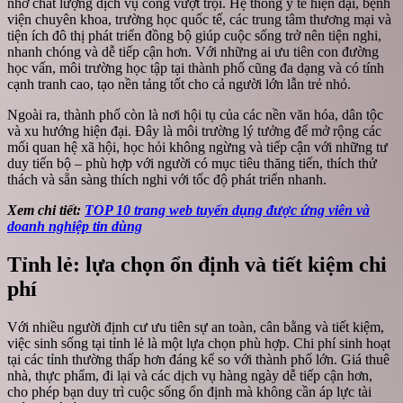
nhờ chất lượng dịch vụ công vượt trội. Hệ thống y tế hiện đại, bệnh
viện chuyên khoa, trường học quốc tế, các trung tâm thương mại và
tiện ích đô thị phát triển đồng bộ giúp cuộc sống trở nên tiện nghi,
nhanh chóng và dễ tiếp cận hơn. Với những ai ưu tiên con đường
học vấn, môi trường học tập tại thành phố cũng đa dạng và có tính
cạnh tranh cao, tạo nền tảng tốt cho cả người lớn lẫn trẻ nhỏ.
Ngoài ra, thành phố còn là nơi hội tụ của các nền văn hóa, dân tộc
và xu hướng hiện đại. Đây là môi trường lý tưởng để mở rộng các
mối quan hệ xã hội, học hỏi không ngừng và tiếp cận với những tư
duy tiến bộ – phù hợp với người có mục tiêu thăng tiến, thích thử
thách và sẵn sàng thích nghi với tốc độ phát triển nhanh.
Xem chi tiết:
TOP 10 trang web tuyển dụng được ứng viên và
doanh nghiệp tin dùng
Tỉnh lẻ: lựa chọn ổn định và tiết kiệm chi
phí
Với nhiều người định cư ưu tiên sự an toàn, cân bằng và tiết kiệm,
việc sinh sống tại tỉnh lẻ là một lựa chọn phù hợp. Chi phí sinh hoạt
tại các tỉnh thường thấp hơn đáng kể so với thành phố lớn. Giá thuê
nhà, thực phẩm, đi lại và các dịch vụ hàng ngày dễ tiếp cận hơn,
cho phép bạn duy trì cuộc sống ổn định mà không cần áp lực tài