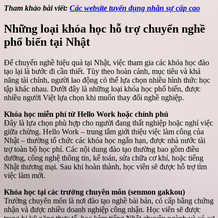
Tham khảo bài viết:
Các website tuyển dụng nhân sự cấp cao
Những loại khóa học hỗ trợ chuyển nghề
phổ biến tại Nhật
Để chuyển nghề hiệu quả tại Nhật, việc tham gia các khóa học đào
tạo lại là bước đi cần thiết. Tùy theo hoàn cảnh, mục tiêu và khả
năng tài chính, người lao động có thể lựa chọn nhiều hình thức học
tập khác nhau. Dưới đây là những loại khóa học phổ biến, được
nhiều người Việt lựa chọn khi muốn thay đổi nghề nghiệp.
Khóa học miễn phí từ Hello Work hoặc chính phủ
Đây là lựa chọn phù hợp cho người đang thất nghiệp hoặc nghỉ việc
giữa chừng. Hello Work – trung tâm giới thiệu việc làm công của
Nhật – thường tổ chức các khóa học ngắn hạn, được nhà nước tài
trợ toàn bộ học phí. Các nội dung đào tạo thường bao gồm điều
dưỡng, công nghệ thông tin, kế toán, sửa chữa cơ khí, hoặc tiếng
Nhật thương mại. Sau khi hoàn thành, học viên sẽ được hỗ trợ tìm
việc làm mới.
Khóa học tại các trường chuyên môn (senmon gakkou)
Trường chuyên môn là nơi đào tạo nghề bài bản, có cấp bằng chứng
nhận và được nhiều doanh nghiệp công nhận. Học viên sẽ được