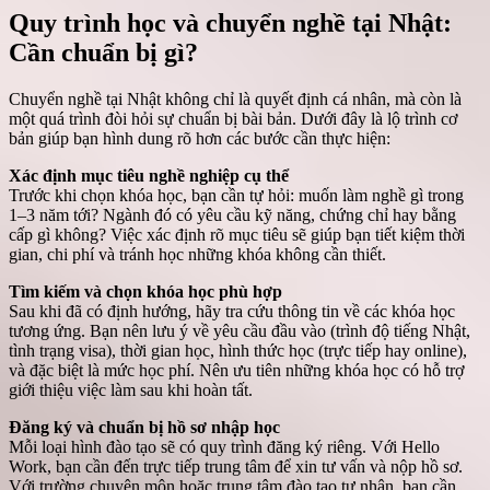
Quy trình học và chuyển nghề tại Nhật:
Cần chuẩn bị gì?
Chuyển nghề tại Nhật không chỉ là quyết định cá nhân, mà còn là
một quá trình đòi hỏi sự chuẩn bị bài bản. Dưới đây là lộ trình cơ
bản giúp bạn hình dung rõ hơn các bước cần thực hiện:
Xác định mục tiêu nghề nghiệp cụ thể
Trước khi chọn khóa học, bạn cần tự hỏi: muốn làm nghề gì trong
1–3 năm tới? Ngành đó có yêu cầu kỹ năng, chứng chỉ hay bằng
cấp gì không? Việc xác định rõ mục tiêu sẽ giúp bạn tiết kiệm thời
gian, chi phí và tránh học những khóa không cần thiết.
Tìm kiếm và chọn khóa học phù hợp
Sau khi đã có định hướng, hãy tra cứu thông tin về các khóa học
tương ứng. Bạn nên lưu ý về yêu cầu đầu vào (trình độ tiếng Nhật,
tình trạng visa), thời gian học, hình thức học (trực tiếp hay online),
và đặc biệt là mức học phí. Nên ưu tiên những khóa học có hỗ trợ
giới thiệu việc làm sau khi hoàn tất.
Đăng ký và chuẩn bị hồ sơ nhập học
Mỗi loại hình đào tạo sẽ có quy trình đăng ký riêng. Với Hello
Work, bạn cần đến trực tiếp trung tâm để xin tư vấn và nộp hồ sơ.
Với trường chuyên môn hoặc trung tâm đào tạo tư nhân, bạn cần