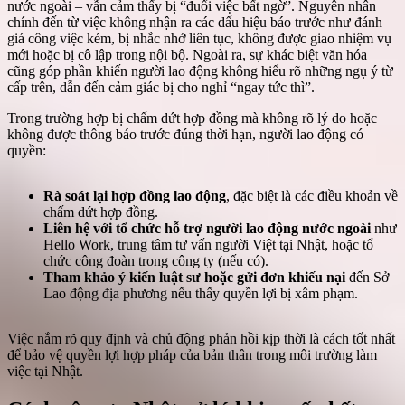
nước ngoài – vẫn cảm thấy bị “đuổi việc bất ngờ”. Nguyên nhân
chính đến từ việc không nhận ra các dấu hiệu báo trước như đánh
giá công việc kém, bị nhắc nhở liên tục, không được giao nhiệm vụ
mới hoặc bị cô lập trong nội bộ. Ngoài ra, sự khác biệt văn hóa
cũng góp phần khiến người lao động không hiểu rõ những ngụ ý từ
cấp trên, dẫn đến cảm giác bị cho nghỉ “ngay tức thì”.
Trong trường hợp bị chấm dứt hợp đồng mà không rõ lý do hoặc
không được thông báo trước đúng thời hạn, người lao động có
quyền:
Rà soát lại hợp đồng lao động
, đặc biệt là các điều khoản về
chấm dứt hợp đồng.
Liên hệ với tổ chức hỗ trợ người lao động nước ngoài
như
Hello Work, trung tâm tư vấn người Việt tại Nhật, hoặc tổ
chức công đoàn trong công ty (nếu có).
Tham khảo ý kiến luật sư hoặc gửi đơn khiếu nại
đến Sở
Lao động địa phương nếu thấy quyền lợi bị xâm phạm.
Việc nắm rõ quy định và chủ động phản hồi kịp thời là cách tốt nhất
để bảo vệ quyền lợi hợp pháp của bản thân trong môi trường làm
việc tại Nhật.