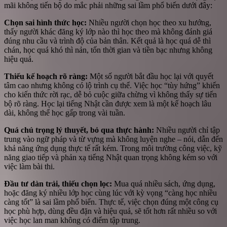
mãi không tiến bộ do mắc phải những sai lầm phổ biến dưới đây:
Chọn sai hình thức học:
Nhiều người chọn học theo xu hướng,
thấy người khác đăng ký lớp nào thì học theo mà không đánh giá
đúng nhu cầu và trình độ của bản thân. Kết quả là học quá dễ thì
chán, học quá khó thì nản, tốn thời gian và tiền bạc nhưng không
hiệu quả.
Thiếu kế hoạch rõ ràng:
Một số người bắt đầu học lại với quyết
tâm cao nhưng không có lộ trình cụ thể. Việc học “tùy hứng” khiến
cho kiến thức rời rạc, dễ bỏ cuộc giữa chừng vì không thấy sự tiến
bộ rõ ràng. Học lại tiếng Nhật cần được xem là một kế hoạch lâu
dài, không thể học gấp trong vài tuần.
Quá chú trọng lý thuyết, bỏ qua thực hành:
Nhiều người chỉ tập
trung vào ngữ pháp và từ vựng mà không luyện nghe – nói, dẫn đến
khả năng ứng dụng thực tế rất kém. Trong môi trường công việc, kỹ
năng giao tiếp và phản xạ tiếng Nhật quan trọng không kém so với
việc làm bài thi.
Đầu tư dàn trải, thiếu chọn lọc:
Mua quá nhiều sách, ứng dụng,
hoặc đăng ký nhiều lớp học cùng lúc với kỳ vọng “càng học nhiều
càng tốt” là sai lầm phổ biến. Thực tế, việc chọn đúng một công cụ
học phù hợp, dùng đều đặn và hiệu quả, sẽ tốt hơn rất nhiều so với
việc học lan man không có điểm tập trung.