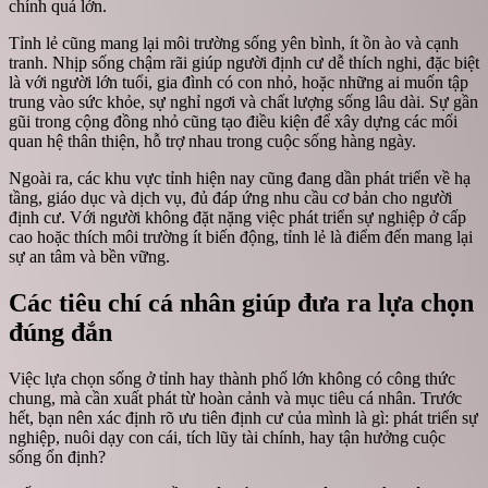
chính quá lớn.
Tỉnh lẻ cũng mang lại môi trường sống yên bình, ít ồn ào và cạnh
tranh. Nhịp sống chậm rãi giúp người định cư dễ thích nghi, đặc biệt
là với người lớn tuổi, gia đình có con nhỏ, hoặc những ai muốn tập
trung vào sức khỏe, sự nghỉ ngơi và chất lượng sống lâu dài. Sự gần
gũi trong cộng đồng nhỏ cũng tạo điều kiện để xây dựng các mối
quan hệ thân thiện, hỗ trợ nhau trong cuộc sống hàng ngày.
Ngoài ra, các khu vực tỉnh hiện nay cũng đang dần phát triển về hạ
tầng, giáo dục và dịch vụ, đủ đáp ứng nhu cầu cơ bản cho người
định cư. Với người không đặt nặng việc phát triển sự nghiệp ở cấp
cao hoặc thích môi trường ít biến động, tỉnh lẻ là điểm đến mang lại
sự an tâm và bền vững.
Các tiêu chí cá nhân giúp đưa ra lựa chọn
đúng đắn
Việc lựa chọn sống ở tỉnh hay thành phố lớn không có công thức
chung, mà cần xuất phát từ hoàn cảnh và mục tiêu cá nhân. Trước
hết, bạn nên xác định rõ ưu tiên định cư của mình là gì: phát triển sự
nghiệp, nuôi dạy con cái, tích lũy tài chính, hay tận hưởng cuộc
sống ổn định?