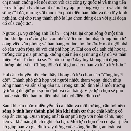
chị nhanh chóng kết nối được với các công ty quốc tế và thăng tiến
lên vị trí quản lý chỉ sau 4 năm. Tuy áp lực công việc cao và chi phí
sống đắt đỏ, nhưng với mục tiêu phát triển bản thân và tích lũy kinh
nghiệm, chị cho rằng thành phố là lựa chọn đúng đắn với giai đoạn
đó của cuộc đời.
Ngược lại, vợ chồng anh Tuấn – chị Mai lại chọn sống ở một tỉnh
nhỏ khi định cư cùng hai con nhỏ. Với mức thu nhập trung bình từ
công việc văn phòng và bán hàng online, họ tìm được một ngôi nhà
có sân vườn rộng rãi với chi phí hợp lý. Hai con của anh chị học tại
trường công địa phương, không quá hiện đại nhưng đầy đủ và thân
thiện. Anh Tuấn chia sẻ: “Cuộc sống ở đây tuy không sôi động
nhưng bình yên. Chúng tôi có thời gian cho nhau và ít áp lực hơn.”
Hai câu chuyện trên cho thấy không có lựa chọn nào “đúng tuyệt
đối”. Thành phố phù hợp với người nhiều tham vọng, thích nhịp
sống nhanh và sẵn sàng đầu tư. Trong khi đó, tỉnh lẻ là môi trường
lý tưởng để giữ gìn sự ổn định và cân bằng. Việc lựa chọn sẽ phụ
thuộc vào điều bạn ưu tiên nhất tại thời điểm định cư.
Sau khi cân nhắc nhiều yếu tố cá nhân và môi trường, câu hỏi
nên
sống ở tỉnh hay thành phố lớn khi định cư
thực chất không có
đáp án chung. Quan trọng nhất là sự phù hợp với hoàn cảnh, mục
tiêu và khả năng thích nghi của bạn. Mỗi lựa chọn đều có giá trị nếu
nó giúp bạn và gia đình xây dựng cuộc sống ổn định, an toàn và